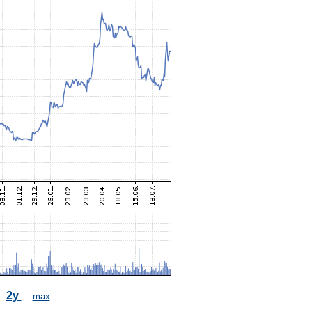
2y
max