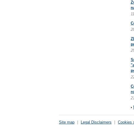
Z
n
1
C
2
Z
p
2
S
"
p
2
C
r
2
Site map
|
Legal Disclaimers
|
Cookies 