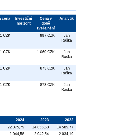
á cena
Investiční
Cena v
Analytik
horizont
době
zveřejnění
1 CZK
997 CZK
Jan
Raška
1 CZK
1 060 CZK
Jan
Raška
1 CZK
873 CZK
Jan
Raška
1 CZK
873 CZK
Jan
Raška
5
2024
2023
2022
4
22 375,79
14 855,58
14 589,77
0
1 044,58
2 042,54
2 034,19