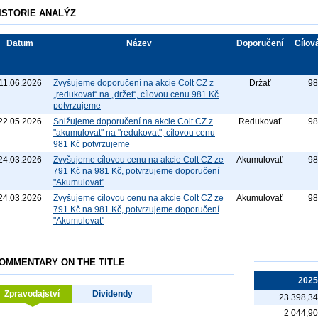
ISTORIE ANALÝZ
Datum
Název
Doporučení
Cílov
11.06.2026
Zvyšujeme doporučení na akcie Colt CZ z
Držať
98
„redukovat“ na „držet“, cílovou cenu 981 Kč
potvrzujeme
22.05.2026
Snižujeme doporučení na akcie Colt CZ z
Redukovať
98
"akumulovat" na "redukovat", cílovou cenu
981 Kč potvrzujeme
24.03.2026
Zvyšujeme cílovou cenu na akcie Colt CZ ze
Akumulovať
98
791 Kč na 981 Kč, potvrzujeme doporučení
"Akumulovat"
24.03.2026
Zvyšujeme cílovou cenu na akcie Colt CZ ze
Akumulovať
98
791 Kč na 981 Kč, potvrzujeme doporučení
"Akumulovat"
OMMENTARY ON THE TITLE
202
Zpravodajství
Dividendy
23 398,3
2 044,9