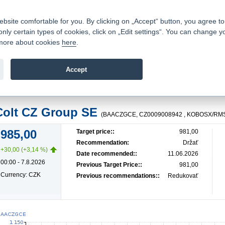
Contacts
|
Pricelist
|
Career
|
Write to us
|
FAQ
|
ite comfortable for you. By clicking on „Accept“ button, you agree to t
only certain types of cookies, click on „Edit settings“. You can change y
Fio banka is a modern Czech financial institution that stands 
t more about cookies
here
.
providing fee-free general banking services and adept facilita
investments in financial securities.
Accept
troduction
>
News
>
Colt CZ Group SE
Colt CZ Group SE
(BAACZGCE, CZ0009008942 , KOBOSX/RM
985,00
Target price::
981,00
Recommendation:
Držať
+30,00 (+3,14 %)
Date recommended::
11.06.2026
00:00 - 7.8.2026
Previous Target Price::
981,00
Currency: CZK
Previous recommendations::
Redukovať