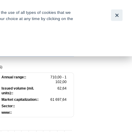
Slovensky
|
English
he use of all types of cookies that we
our choice at any time by clicking on the
out for
tion of
S)
Annual range::
710,00 - 1
102,00
Issued volume (mil.
62,64
units)::
Market capitalization::
61 697,64
Sector::
www::