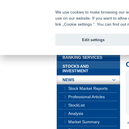
fio@fio.sk
Infomail:
We use cookies to make browsing our webs
use on our website. If you want to allow 
Fio bank
link „Cookie settings “. You can find ou
Edit settings
INTRODUCTION
In
BANKING SERVICES
STOCKS AND
INVESTMENT
NEWS
Stock Market Reports
Professional Articles
StockList
Analysis
Market Summary