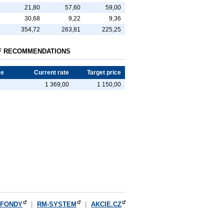
4
21,80
57,60
59,00
5
30,68
9,22
9,36
9
354,72
263,81
225,25
F RECOMMENDATIONS
me
Current rate
Target price
1 369,00
1 150,00
OFONDY
|
RM-SYSTEM
|
AKCIE.CZ