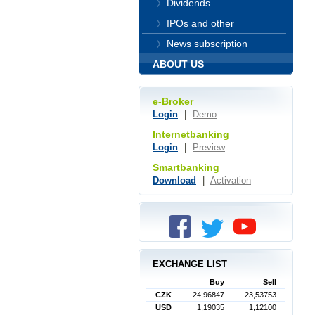
Dividends
IPOs and other
News subscription
ABOUT US
e-Broker
Login
|
Demo
Internetbanking
Login
|
Preview
Smartbanking
Download
|
Activation
EXCHANGE LIST
Buy
Sell
CZK
24,96847
23,53753
USD
1,19035
1,12100