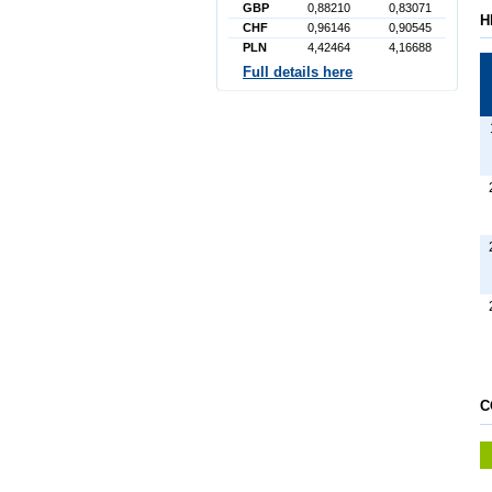
GBP
0,88210
0,83071
H
CHF
0,96146
0,90545
PLN
4,42464
4,16688
Full details here
C