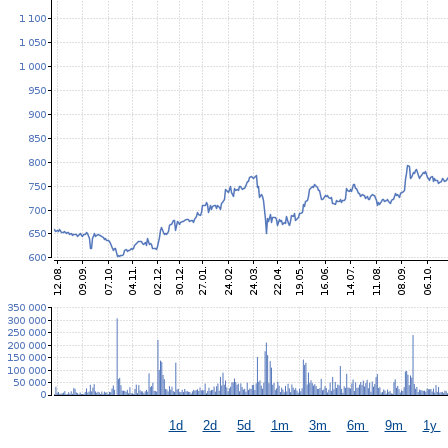
1d
2d
5d
1m
3m
6m
9m
1y