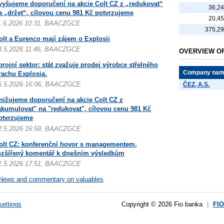
vyšujeme doporučení na akcie Colt CZ z „redukovat“
36,2
a „držet“, cílovou cenu 981 Kč potvrzujeme
20,4
1.6.2026 10:31, BAACZGCE
375,2
olt a Eurenco mají zájem o Explosii
8.5.2026 11:46, BAACZGCE
OVERVIEW O
brojní sektor: stát zvažuje prodej výrobce střelného
Company na
rachu Explosia.
5.5.2026 16:06, BAACZGCE
ČEZ, A.S.
nižujeme doporučení na akcie Colt CZ z
akumulovat" na "redukovat", cílovou cenu 981 Kč
otvrzujeme
2.5.2026 16:59, BAACZGCE
olt CZ: konferenční hovor s managementem,
ozšířený komentář k dnešním výsledkům
1.5.2026 17:51, BAACZGCE
News and commentary on valuables
settings
Copyright © 2026 Fio banka
|
FI