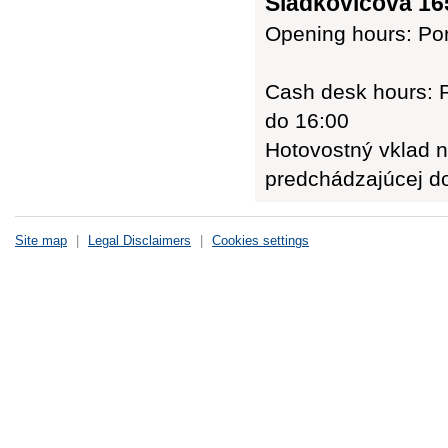
Sládkovičova 165
Opening hours: Pon
Cash desk hours: P
do 16:00
Hotovostný vklad n
predchádzajúcej d
Site map
|
Legal Disclaimers
|
Cookies settings