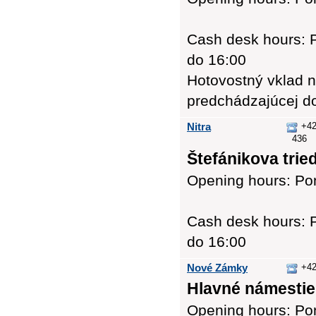
Cash desk hours: P
do 16:00
Hotovostný vklad n
predchádzajúcej d
Nitra
+42
436
Štefánikova tried
Opening hours: Pon
Cash desk hours: P
do 16:00
Nové Zámky
+42
Hlavné námestie 
Opening hours: Pon