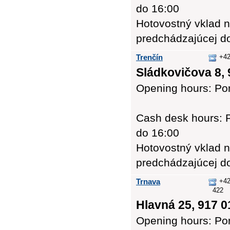
do 16:00
Hotovostný vklad n
predchádzajúcej d
Trenčín
+42
Sládkovičova 8, 
Opening hours: Pon
Cash desk hours: P
do 16:00
Hotovostný vklad n
predchádzajúcej d
Trnava
+42
422
Hlavná 25, 917 0
Opening hours: Pon