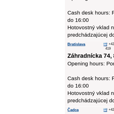
Cash desk hours: P
do 16:00
Hotovostný vklad n
predchádzajúcej d
Bratislava
+42
419
Záhradnícka 74, 
Opening hours: Pon
Cash desk hours: P
do 16:00
Hotovostný vklad n
predchádzajúcej d
Čadca
+42