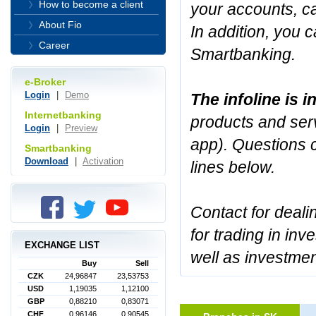
How to become a client
your accounts, ca
About Fio
In addition, you c
Career
Smartbanking.
e-Broker
Login
|
Demo
The infoline is 
Internetbanking
products and serv
Login
|
Preview
app). Questions 
Smartbanking
Download
|
Activation
lines below.
Contact for deali
for trading in inv
EXCHANGE LIST
well as investmen
Buy
Sell
CZK
24,96847
23,53753
USD
1,19035
1,12100
GBP
0,88210
0,83071
CHF
0,96146
0,90545