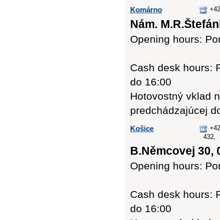
Komárno
+42
Nám. M.R.Štefáni
Opening hours: Pon
Cash desk hours: P
do 16:00
Hotovostný vklad n
predchádzajúcej d
Košice
+42
432,
B.Němcovej 30, 
Opening hours: Pon
Cash desk hours: P
do 16:00