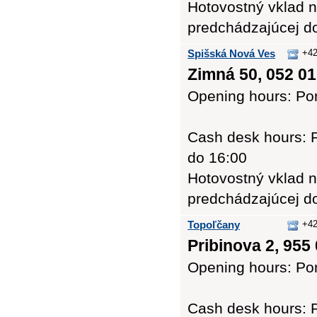
Hotovostný vklad n
predchádzajúcej d
Spišská Nová Ves
+42
Zimná 50, 052 01
Opening hours: Pon
Cash desk hours: P
do 16:00
Hotovostný vklad n
predchádzajúcej d
Topoľčany
+42
Pribinova 2, 955
Opening hours: Pon
Cash desk hours: P