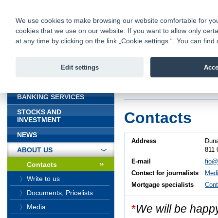
fio@fio.sk
Infomail:
Contacts
|
Pricelist
|
Career
|
We use cookies to make browsing our website comfortable for you. 
cookies that we use on our website. If you want to allow only certa
Fio banka is
Fio bank
at any time by clicking on the link „Cookie settings “. You can fi
providing f
investments 
Edit settings
Acce
INTRODUCTION
Introduction
>
About
BANKING SERVICES
STOCKS AND
Contacts
INVESTMENT
NEWS
Address
Duna
811 
ABOUT US
E-mail
fio@
Contacts
Contact for journalists
Medi
Write to us
Mortgage specialists
Cont
Documents, Pricelists
*
We will be happ
Media