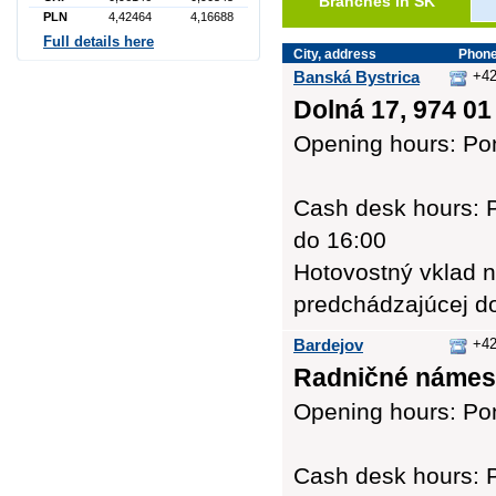
Branches in SK
PLN
4,42464
4,16688
Full details here
City, address
Phon
Banská Bystrica
+42
Dolná 17, 974 01
Opening hours: Pon
Cash desk hours: P
do 16:00
Hotovostný vklad n
predchádzajúcej d
Bardejov
+42
Radničné námest
Opening hours: Pon
Cash desk hours: P