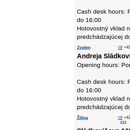
Cash desk hours: P
do 16:00
Hotovostný vklad n
predchádzajúcej d
Zvolen
+42
Andreja Sládkovi
Opening hours: Pon
Cash desk hours: P
do 16:00
Hotovostný vklad n
predchádzajúcej d
Žilina
+42
433