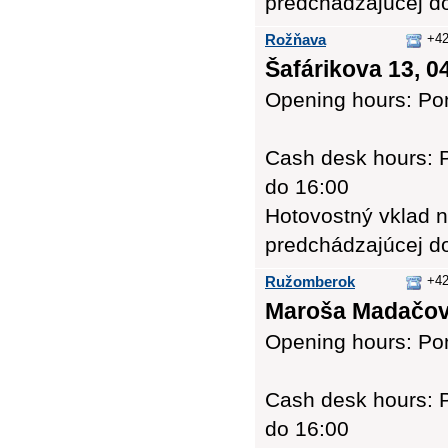
predchádzajúcej d
Rožňava
+42
Šafárikova 13, 0
Opening hours: Pon
Cash desk hours: P
do 16:00
Hotovostný vklad n
predchádzajúcej d
Ružomberok
+42
Maroša Madačov
Opening hours: Pon
Cash desk hours: P
do 16:00