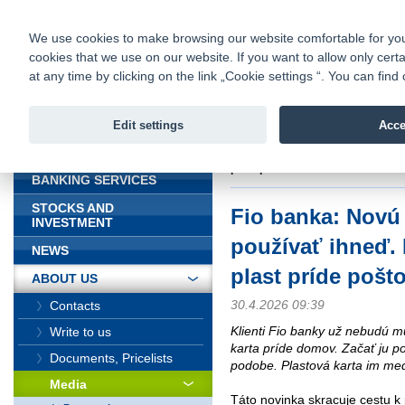
fio@fio.sk
Infomail:
Contacts
|
Pricelist
|
Career
|
We use cookies to make browsing our website comfortable for you. 
cookies that we use on our website. If you want to allow only certa
Fio banka is
Fio bank
at any time by clicking on the link „Cookie settings “. You can fi
providing f
investments 
Edit settings
Acce
INTRODUCTION
Introduction
>
About us
>
Media
>
príde poštou
BANKING SERVICES
STOCKS AND
Fio banka: Novú 
INVESTMENT
používať ihneď. 
NEWS
plast príde pošt
ABOUT US
30.4.2026 09:39
Contacts
Klienti Fio banky už nebudú m
Write to us
karta príde domov. Začať ju po
Documents, Pricelists
podobe. Plastová karta im med
Media
Táto novinka skracuje cestu k 