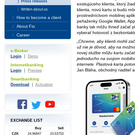
Press releases
existujúceho klienta, ktorý žia
Written about us
klienta, novú kartu si budú môc
prostredníctvom mobilnej apli
How to become a client
peňaženky Google Wallet, Apple
About Fio
banky tak môžu ihneď začať p
vyberať hotovosť z bezkontak
Career
„Chceme, aby klienti mohli za
už nie je dôvod, aby na možnos
e-Broker
novej službe môžu kartu začať
Login
|
Demo
jednoducho na svojom mobilno
internete. Plastová karta pot
Internetbanking
Jan Bláha, obchodný riaditeľ a
Login
|
Preview
Smartbanking
Download
|
Activation
EXCHANGE LIST
Buy
Sell
CZK
24,96847
23,53753