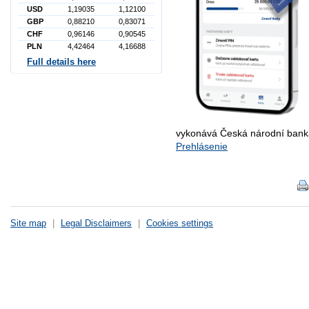
USD
1,19035
1,12100
GBP
0,88210
0,83071
CHF
0,96146
0,90545
PLN
4,42464
4,16688
Full details here
vykonává Česká národní bank
Prehlásenie
Site map
|
Legal Disclaimers
|
Cookies settings