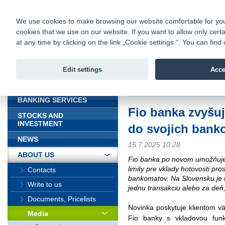
fio@fio.sk
Infomail:
Contacts
|
Pricelist
|
Career
|
We use cookies to make browsing our website comfortable for you. 
cookies that we use on our website. If you want to allow only certa
Fio banka is
Fio bank
at any time by clicking on the link „Cookie settings “. You can fi
providing f
investments 
Edit settings
Acce
INTRODUCTION
Introduction
>
About us
>
Media
>
BANKING SERVICES
Fio banka zvyšuj
STOCKS AND
INVESTMENT
do svojich bank
NEWS
15.7.2025 10:28
ABOUT US
Fio banka po novom umožňuje 
limity pre vklady hotovosti pro
Contacts
bankomatov. Na Slovensku je 
Write to us
jednu transakciu alebo za deň
Documents, Pricelists
Novinka poskytuje klientom väč
Media
Fio banky s vkladovou funk