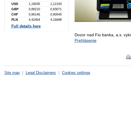
USD
1,19035
1,12100
GBP
0,88210
0,83071
CHF
0,96146
0,90545
PLN
4,42464
4,16688
Full details here
Dozor nad Fio banka, a.s. vy
Prehlásenie
Site map
|
Legal Disclaimers
|
Cookies settings