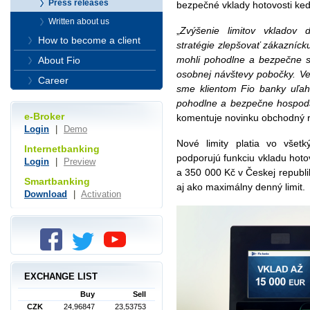
Press releases
bezpečné vklady hotovosti ke
Written about us
„
Zvýšenie limitov vkladov
How to become a client
stratégie zlepšovať zákazníck
mohli pohodlne a bezpečne s
About Fio
osobnej návštevy pobočky. Ver
Career
sme klientom Fio banky uľahči
pohodlne a bezpečne hospodár
e-Broker
komentuje novinku obchodný ri
Login
|
Demo
Nové limity platia vo všet
Internetbanking
podporujú funkciu vkladu hoto
Login
|
Preview
a 350 000 Kč v Českej republik
Smartbanking
aj ako maximálny denný limit.
Download
|
Activation
EXCHANGE LIST
Buy
Sell
CZK
24,96847
23,53753