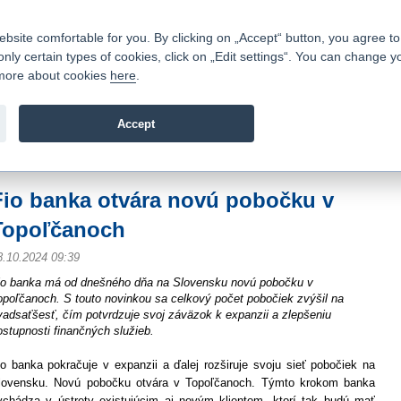
Contacts
|
Pricelist
|
Career
|
Write to us
|
FAQ
|
ite comfortable for you. By clicking on „Accept“ button, you agree to t
only certain types of cookies, click on „Edit settings“. You can change y
Fio banka is a modern Czech financial institution that stands 
t more about cookies
here
.
providing fee-free general banking services and adept facilita
investments in financial securities.
Accept
troduction
>
About us
>
Media
>
Press releases
>
Fio banka otvára novú pobočk
Fio banka otvára novú pobočku v
Topoľčanoch
8.10.2024 09:39
io banka má od dnešného dňa na Slovensku novú pobočku v
opoľčanoch. S touto novinkou sa celkový počet pobočiek zvýšil na
vadsaťšesť, čím potvrdzuje svoj záväzok k expanzii a zlepšeniu
ostupnosti finančných služieb.
io banka pokračuje v expanzii a ďalej rozširuje svoju sieť pobočiek na
lovensku. Novú pobočku otvára v Topoľčanoch. Týmto krokom banka
ychádza v ústrety existujúcim aj novým klientom, ktorí tak budú mať