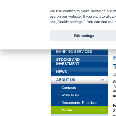
fio@fio.sk
Infomail:
We use cookies to make browsing our webs
use on our website. If you want to allow 
Fio bank
link „Cookie settings “. You can find ou
Edit settings
INTRODUCTION
In
BANKING SERVICES
STOCKS AND
INVESTMENT
NEWS
1
ABOUT US
F
T
Contacts
d
Write to us
d
Documents, Pricelists
F
Media
S
v