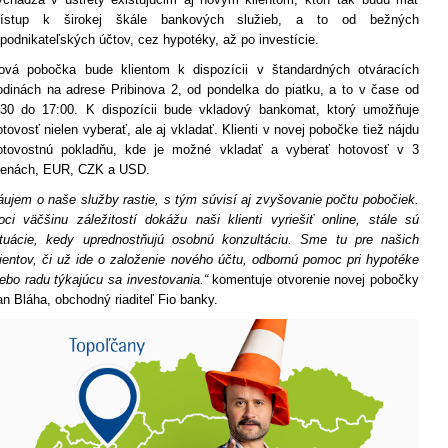
rístup k širokej škále bankových služieb, a to od bežných
 podnikateľských účtov, cez hypotéky, až po investície.
ová pobočka bude klientom k dispozícii v štandardných otváracích
odinách na adrese Pribinova 2, od pondelka do piatku, a to v čase od
:30 do 17:00. K dispozícii bude vkladový bankomat, ktorý umožňuje
otovosť nielen vyberať, ale aj vkladať. Klienti v novej pobočke tiež nájdu
otovostnú pokladňu, kde je možné vkladať a vyberať hotovosť v 3
enách, EUR, CZK a USD.
áujem o naše služby rastie, s tým súvisí aj zvyšovanie počtu pobočiek.
oci väčšinu záležitostí dokážu naši klienti vyriešiť online, stále sú
ituácie, kedy uprednostňujú osobnú konzultáciu.
Sme tu pre našich
lientov, či už ide o založenie nového účtu, odbornú pomoc pri hypotéke
lebo radu týkajúcu sa investovania.“
komentuje otvorenie novej pobočky
an Bláha, obchodný riaditeľ Fio banky.