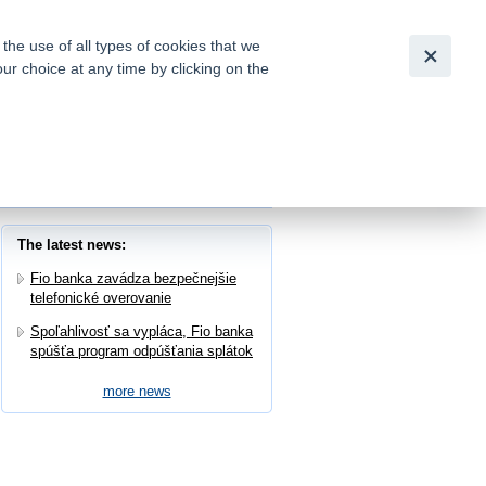
Slovensky
|
English
he use of all types of cookies that we
our choice at any time by clicking on the
out for
tion of
u v Topoľčanoch
The latest news:
Fio banka zavádza bezpečnejšie
telefonické overovanie
Spoľahlivosť sa vypláca, Fio banka
spúšťa program odpúšťania splátok
more news