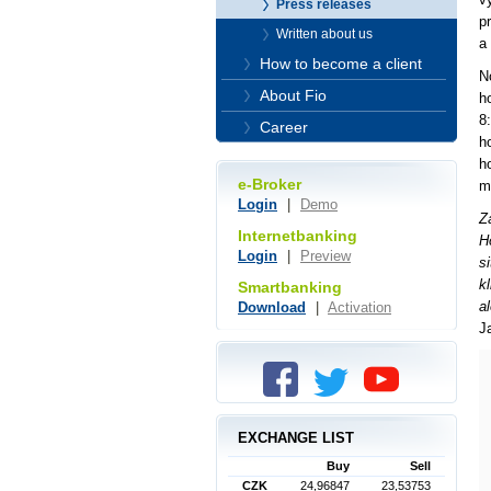
Press releases
p
Written about us
a
How to become a client
N
About Fio
h
8
Career
h
h
e-Broker
m
Login
|
Demo
Z
Internetbanking
H
Login
|
Preview
s
k
Smartbanking
a
Download
|
Activation
J
EXCHANGE LIST
Buy
Sell
CZK
24,96847
23,53753