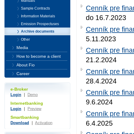
Manuals
Cenník pre fina
Sample Contracts
do 16.7.2023
Information Materials
Emission Prospectuses
Cenník pre fina
Archive documents
5.11.2023
Other
Media
Cenník pre fina
How to become a client
21.2.2024
About Fio
Cenník pre fina
Career
28.4.2024
e-Broker
Cenník pre fina
Login
|
Demo
9.6.2024
Internetbanking
Login
|
Preview
Cenník pre fina
Smartbanking
6.4.2025
Download
|
Activation