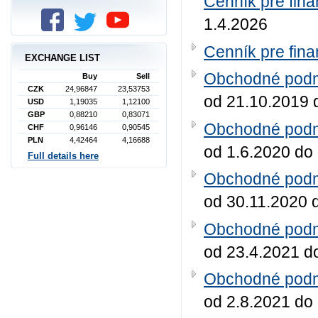
Cenník pre fina
1.4.2026
Cenník pre fina
EXCHANGE LIST
Obchodné podmi
Buy
Sell
CZK
24,96847
23,53753
od 21.10.2019 
USD
1,19035
1,12100
GBP
0,88210
0,83071
Obchodné podmi
CHF
0,96146
0,90545
PLN
4,42464
4,16688
od 1.6.2020 do
Full details here
Obchodné podmi
od 30.11.2020 
Obchodné podmi
od 23.4.2021 d
Obchodné podmi
od 2.8.2021 do