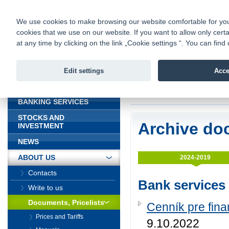
fio@fio.sk
Infomail:
Contacts
|
Pricelist
|
Career
|
We use cookies to make browsing our website comfortable for you. 
cookies that we use on our website. If you want to allow only certa
Fio banka is
Fio bank
at any time by clicking on the link „Cookie settings “. You can fi
providing f
investments 
Edit settings
Acce
INTRODUCTION
Introduction
>
About
BANKING SERVICES
STOCKS AND
Archive do
INVESTMENT
NEWS
ABOUT US
2024-2019
Contacts
Bank services
Write to us
Documents, Pricelists
Cenník pre fina
Prices and Tariffs
9.10.2022