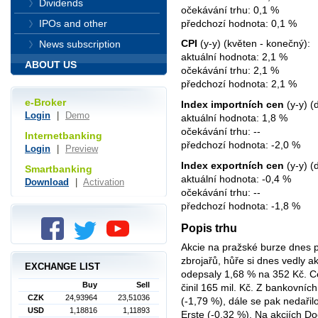
Dividends
očekávání trhu: 0,1 %
předchozí hodnota: 0,1 %
IPOs and other
CPI
(y-y) (květen - konečný):
News subscription
aktuální hodnota: 2,1 %
ABOUT US
očekávání trhu: 2,1 %
předchozí hodnota: 2,1 %
e-Broker
Index importních cen
(y-y) (
Login
|
Demo
aktuální hodnota: 1,8 %
očekávání trhu: --
Internetbanking
předchozí hodnota: -2,0 %
Login
|
Preview
Index exportních cen
(y-y) (
Smartbanking
aktuální hodnota: -0,4 %
Download
|
Activation
očekávání trhu: --
předchozí hodnota: -1,8 %
Popis trhu
Akcie na pražské burze dnes pl
zbrojařů, hůře si dnes vedly a
EXCHANGE LIST
odepsaly 1,68 % na 352 Kč. Ce
Buy
Sell
činil 165 mil. Kč. Z bankovníc
CZK
24,93964
23,51036
(-1,79 %), dále se pak nedaři
USD
1,18816
1,11893
Erste (-0,32 %). Na akciích Do