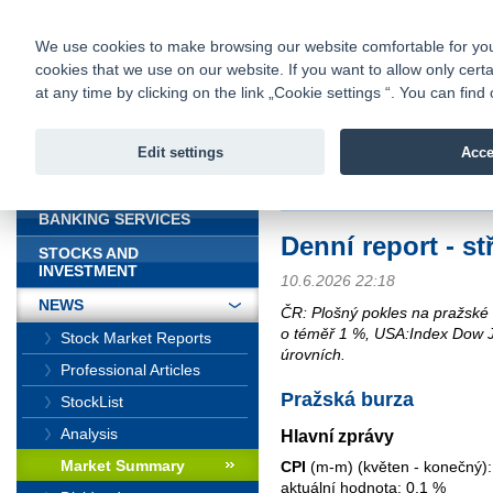
fio@fio.sk
Infomail:
Contacts
|
Pricelist
|
Career
|
We use cookies to make browsing our website comfortable for you. 
cookies that we use on our website. If you want to allow only certa
Fio banka is
Fio bank
at any time by clicking on the link „Cookie settings “. You can fi
providing f
investments 
Edit settings
Acce
INTRODUCTION
Introduction
>
News
>
Market Sum
BANKING SERVICES
Denní report - st
STOCKS AND
INVESTMENT
10.6.2026 22:18
NEWS
ČR: Plošný pokles na pražské
o téměř 1 %, USA:Index Dow 
Stock Market Reports
úrovních.
Professional Articles
Pražská burza
StockList
Analysis
Hlavní zprávy
Market Summary
CPI
(m-m) (květen - konečný):
aktuální hodnota: 0,1 %