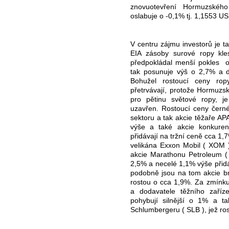
znovuotevření Hormuzskéh
oslabuje o -0,1% tj. 1,1553 U
V centru zájmu investorů je t
EIA zásoby surové ropy kl
předpokládal menší pokles
o
tak posunuje výš o 2,7% a d
Bohužel rostoucí ceny rop
přetrvávají, protože Hormuzský
pro pětinu světové ropy, j
uzavřen. Rostoucí ceny černé
sektoru a tak akcie těžaře APA
výše a také akcie konkuren
přidávají na tržní ceně cca 1
velikána Exxon Mobil ( XOM )
akcie Marathonu Petroleum ( 
2,5% a necelé 1,1% výše přidáv
podobně jsou na tom akcie br
rostou o cca 1,9%. Za zmínku
a dodavatele těžního zaříz
pohybují silnější o 1% a t
Schlumbergeru ( SLB ), jež ro