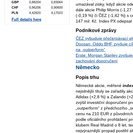
GBP
0,88204
0,83064
umazával zisky, když akcie od
CHF
0,96206
0,90600
dále akcie Philip Morris (-1,2
PLN
4,42820
4,17023
(-0,19 %) či ČEZ (-1,42 %) 
Full details here
147 mil. Kč. Index PX odepsal
Podnikové zprávy
ČEZ vybuduje přečerpávací el
Doosan: Oddo BHF zvyšuje cí
na „outperform“
Erste: Morgan Stanley zvyšuje
zachování doporučení
Německo
Popis trhu
Německé akcie, měřené
inde
nejsilnější tituly se zařadily 
Adidas (+2,8 %) a Zalando (+2
zvýšil investiční doporučení p
„outperform“ z předchozího „s
cenu na 210 EUR z původních
podle oficiálního prohlášení pr
klubem Real Madrid o 8 let, t
nejvýraznější propad postihl 