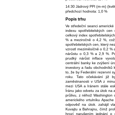
14:30 Jádrový PPI (m-m) (květ
předchozí hodnota: 1,0 %
Popis trhu
Ve středeční seanci americké 
indexu spotřebitelských cen
celkový index spotřebitelskýc
% a meziročně o 4,2 %, což
spotřebitelských cen, který ne
vzrostl meziměsíčně o 0,2 % 
nárůstu o 0,3 % a 2,9 %. Pod
prudký nárůst inflace vyvo
centrální banky ke zvýšení ú
investory a řadu obchodníků 
to, že by Federální rezervní 
roku. Tato očekávání již b
zaměstnanosti v USA z minul
mezi USA a Iránem stále eska
Íránu jako odvetu za útok na 
průlivu, z něhož Washington o
amerického vrtulníku Apache n
odpověď na útok. zahájil vl
Kuvajtu a Bahrajnu, čímž proh
hrozí narušením jednání o