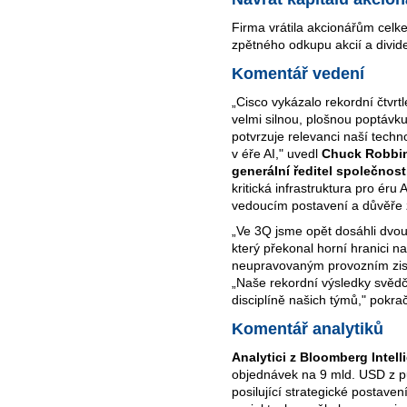
Firma vrátila akcionářům celk
zpětného odkupu akcií a divid
Komentář vedení
„Cisco vykázalo rekordní čtvrt
velmi silnou, plošnou poptávk
potvrzuje relevanci naší tech
v éře AI," uvedl
Chuck Robbin
generální ředitel společnost
kritická infrastruktura pro éru
vedoucím postavení a důvěře 
„Ve 3Q jsme opět dosáhli dvou
který překonal horní hranici 
neupravovaným provozním zis
„Naše rekordní výsledky svědč
disciplíně našich týmů," pokra
Komentář analytiků
Analytici z Bloomberg Intell
objednávek na 9 mld. USD z p
posilující strategické postave