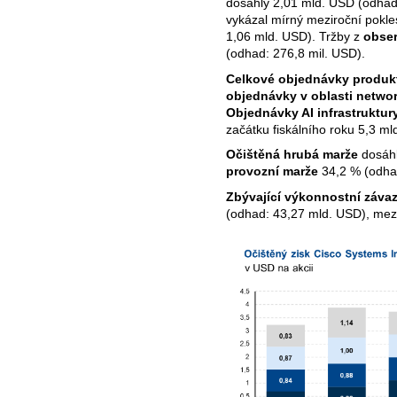
dosáhly 2,01 mld. USD (odhad
vykázal mírný meziroční pokl
1,06 mld. USD). Tržby z
obser
(odhad: 276,8 mil. USD).
Celkové objednávky produk
objednávky v oblasti netwo
Objednávky AI infrastruktur
začátku fiskálního roku 5,3 ml
Očištěná hrubá marže
dosáhl
provozní marže
34,2 % (odha
Zbývající výkonnostní záva
(odhad: 43,27 mld. USD), mez