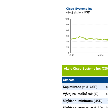
Akcie Cisco Systems Inc (CSC
Ukazatel
Kapitalizace
(mld. USD)
4
Vývoj za letošní rok
(%)
+
52týdenní minimum
(USD)
52týdenní maximum
(USD)
1