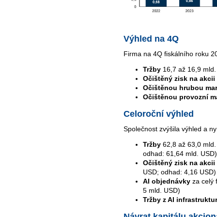
Výhled na 4Q
Firma na 4Q fiskálního roku 
Tržby
16,7 až 16,9 mld
Očištěný zisk na akcii
Očištěnou hrubou mar
Očištěnou provozní m
Celoroční výhled
Společnost zvýšila výhled a n
Tržby
62,8 až 63,0 mld.
odhad: 61,64 mld. USD)
Očištěný zisk na akcii
USD; odhad: 4,16 USD)
AI objednávky
za celý 
5 mld. USD)
Tržby z AI infrastruktu
Návrat kapitálu akcio