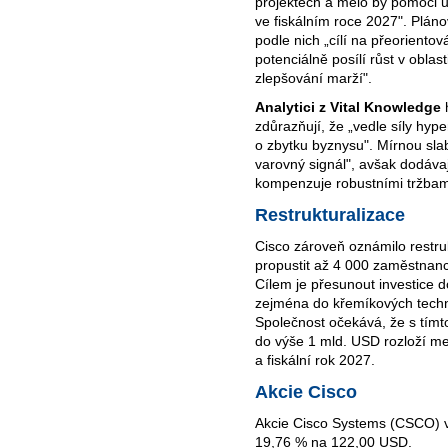
projektech a mělo by pomoci u
ve fiskálním roce 2027". Plá
podle nich „cílí na přeorientová
potenciálně posílí růst v oblas
zlepšování marží".
Analytici z Vital Knowledge
h
zdůrazňují, že „vedle síly hype
o zbytku byznysu". Mírnou sla
varovný signál", avšak dodávaj
kompenzuje robustními tržbami
Restrukturalizace
Cisco zároveň oznámilo restruk
propustit až 4 000 zaměstnanců
Cílem je přesunout investice d
zejména do křemíkových technol
Společnost očekává, že s tím
do výše 1 mld. USD rozloží mez
a fiskální rok 2027.
Akcie Cisco
Akcie Cisco Systems (CSCO) v 
19,76 % na 122,00 USD.