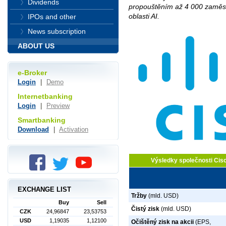
Dividends
propouštěním až 4 000 zaměst
oblasti AI.
IPOs and other
News subscription
ABOUT US
e-Broker
Login
|
Demo
Internetbanking
Login
|
Preview
Smartbanking
Download
|
Activation
Výsledky společnosti Ci
EXCHANGE LIST
Tržby
(mld. USD)
Buy
Sell
Čistý zisk
(mld. USD)
CZK
24,96847
23,53753
USD
1,19035
1,12100
Očištěný zisk na akcii
(EPS,