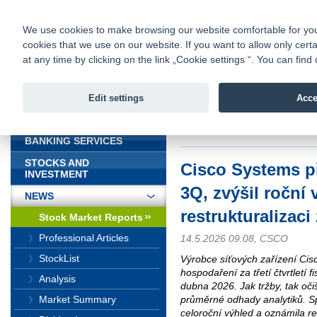
fio@fio.sk
Infomail:
Contacts
|
Pricelist
|
Career
|
We use cookies to make browsing our website comfortable for you. 
cookies that we use on our website. If you want to allow only certa
Fio banka is
Fio bank
at any time by clicking on the link „Cookie settings “. You can fi
providing f
investments 
Edit settings
Acce
INTRODUCTION
Introduction
>
News
>
Stock Marke
restrukturalizaci zaměřenou na AI
BANKING SERVICES
STOCKS AND
Cisco Systems p
INVESTMENT
3Q, zvýšil roční
NEWS
restrukturalizac
Stock Market Reports
Professional Articles
14.5.2026 09:08, CSCO
StockList
Výrobce síťových zařízení Cis
hospodaření za třetí čtvrtletí 
Analysis
dubna 2026. Jak tržby, tak oči
průměrné odhady analytiků. S
Market Summary
celoroční výhled a oznámila re