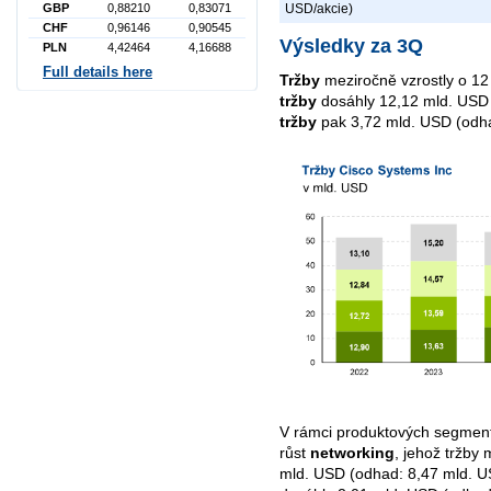
GBP
0,88210
0,83071
USD/akcie)
CHF
0,96146
0,90545
Výsledky za 3Q
PLN
4,42464
4,16688
Full details here
Tržby
meziročně vzrostly o 1
tržby
dosáhly 12,12 mld. USD
tržby
pak 3,72 mld. USD (odha
V rámci produktových segmen
růst
networking
, jehož tržby
mld. USD (odhad: 8,47 mld. 