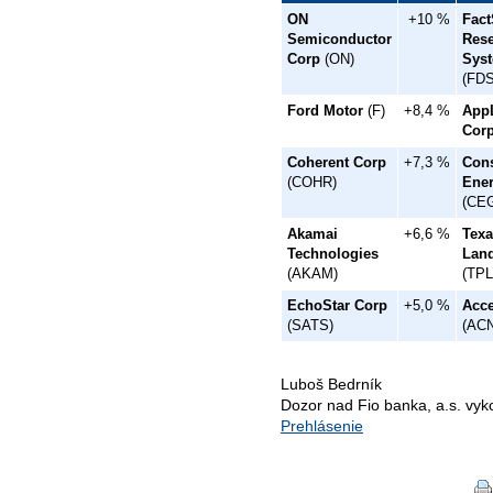
ON
+10 %
Fact
Semiconductor
Res
Corp
(ON)
Sys
(FDS
Ford Motor
(F)
+8,4 %
App
Cor
Coherent Corp
+7,3 %
Cons
(COHR)
Ene
(CE
Akamai
+6,6 %
Texa
Technologies
Lan
(AKAM)
(TPL
EchoStar Corp
+5,0 %
Acce
(SATS)
(ACN
Luboš Bedrník
Dozor nad Fio banka, a.s. vy
Prehlásenie