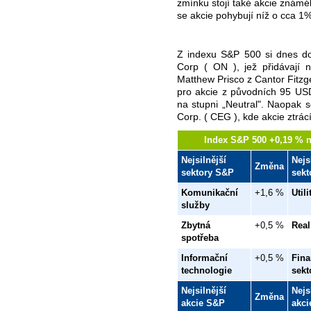
zmínku stojí také akcie známé
se akcie pohybují níž o cca 1%
Z indexu S&P 500 si dnes d
Corp ( ON ), jež přidávají 
Matthew Prisco z Cantor Fitzge
pro akcie z původních 95 U
na stupni „Neutral". Naopak s
Corp. ( CEG ), kde akcie ztrác
Index S&P 500 +0,19 % n
Nejsilnější
Nejs
Změna
sektory S&P
sekt
Komunikační
+1,6 %
Utili
služby
Zbytná
+0,5 %
Real
spotřeba
Informační
+0,5 %
Fina
technologie
sekt
Nejsilnější
Nejs
Změna
akcie S&P
akci