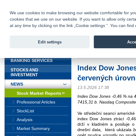
fio@fio.sk
Infomail:
Contacts
|
Pricelist
|
Career
|
We use cookies to make browsing our website comfortable for you. 
cookies that we use on our website. If you want to allow only certa
Fio banka is
Fio bank
at any time by clicking on the link „Cookie settings “. You can fi
providing f
investments 
Edit settings
Acce
INTRODUCTION
Introduction
>
News
>
Stock Marke
BANKING SERVICES
Index Dow Jones
STOCKS AND
INVESTMENT
červených úrovn
NEWS
13.5.2026 17:38
Stock Market Reports
Index Dow Jones -0,46 % na 
7415,31 b. Nasdaq Composite
Professional Articles
StockList
Ve středeční seanci americké 
index Dow Jones ztrácí -0,4
Analysis
drží v kladném a posiluje o 
Market Summary
dnešní data,
která ukázala ž
opět prudce vzrostly po prud