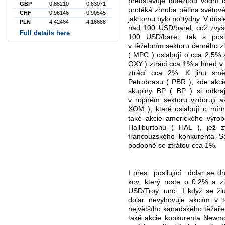
představuje důležitou vodní c
GBP
0,88210
0,83071
protéká zhruba pětina světové 
CHF
0,96146
0,90545
jak tomu bylo po týdny. V důs
PLN
4,42464
4,16688
nad 100 USD/barel, což zvyšuj
Full details here
100 USD/barel, tak s posi
v těžebním sektoru černého z
( MPC ) oslabují o cca 2,5% 
OXY ) ztrácí cca 1% a hned v 
ztrácí cca 2%. K jihu směř
Petrobrasu ( PBR ), kde akcie
skupiny BP ( BP ) si odkraj
v ropném sektoru vzdorují a
XOM ), které oslabují o mír
také akcie amerického výrob
Halliburtonu ( HAL ), jež 
francouzského konkurenta S
podobně se ztrátou cca 1%.
I přes posilující
dolar se d
kov, který roste o 0,2% a z
USD/Troy. unci. I když se žlu
dolar nevyhovuje akciím v 
největšího kanadského těžaře 
také akcie konkurenta Newm