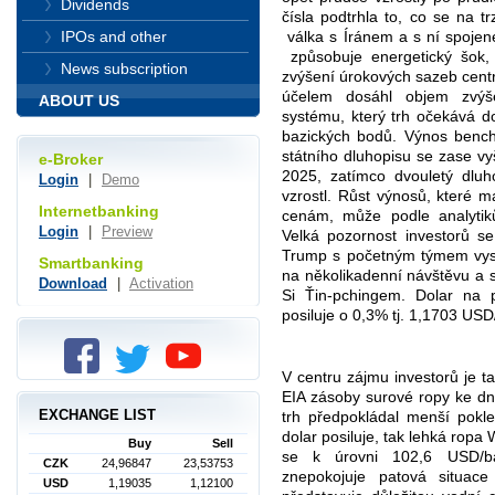
Dividends
čísla podtrhla to, co se na t
IPOs and other
válka s Íránem a s ní spoje
způsobuje energetický šok, 
News subscription
zvýšení úrokových sazeb centr
účelem dosáhl objem zvýše
ABOUT US
systému, který trh očekává 
bazických bodů. Výnos benc
státního dluhopisu se zase vy
e-Broker
2025, zatímco dvouletý dluh
Login
|
Demo
vzrostl. Růst výnosů, které m
Internetbanking
cenám, může podle analytiků n
Login
|
Preview
Velká pozornost investorů s
Trump s početným týmem vyso
Smartbanking
na několikadenní návštěvu a 
Download
|
Activation
Si Ťin-pchingem. Dolar na 
posiluje o 0,3% tj. 1,1703 US
V centru zájmu investorů je t
EIA zásoby surové ropy ke dni 
EXCHANGE LIST
trh předpokládal menší pokle
dolar posiluje, tak lehká ropa
Buy
Sell
se k úrovni 102,6 USD/ba
CZK
24,96847
23,53753
znepokojuje patová situace
USD
1,19035
1,12100