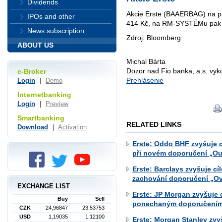
Dividends
Akcie Erste (BAAERBAG) na pr
IPOs and other
414 Kč, na RM-SYSTÉMu pak z
News subscription
Zdroj: Bloomberg
ABOUT US
Michal Bárta
Dozor nad Fio banka, a.s. vy
e-Broker
Prehlásenie
Login
|
Demo
Internetbanking
Login
|
Preview
Smartbanking
RELATED LINKS
Download
|
Activation
Erste: Oddo BHF zvyšuje c
při novém doporučení „Ou
Erste: Barclays zvyšuje c
zachování doporučení „O
EXCHANGE LIST
Erste: JP Morgan zvyšuje 
Buy
Sell
ponechaným doporučením
CZK
24,96847
23,53753
USD
1,19035
1,12100
Erste: Morgan Stanley zvy