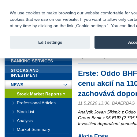
fio@fio.sk
Infomail:
Contacts
|
Pricelist
|
Career
|
We use cookies to make browsing our website comfortable for you. 
cookies that we use on our website. If you want to allow only certa
Fio banka is
Fio bank
at any time by clicking on the link „Cookie settings “. You can fi
providing f
investments 
Edit settings
Acce
INTRODUCTION
Introduction
>
News
>
Stock Marke
doporučení na „Neutral“
BANKING SERVICES
STOCKS AND
Erste: Oddo BHF
INVESTMENT
cenu akcií na 11
NEWS
zachovává dopor
Stock Market Reports
Professional Articles
11.5.2026 13:36, BAAERBAG
StockList
Analytik Jovan Sikimic z Oddo 
Group Bank z 96 EUR (2 335,5
Analysis
Investiční doporučení ponechal
Market Summary
Akcie Erste