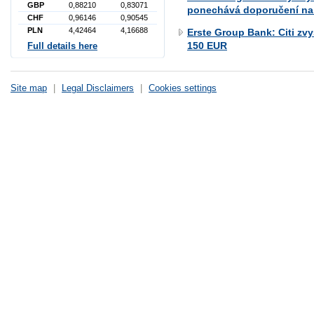
GBP
0,88210
0,83071
ponechává doporučení na 
CHF
0,96146
0,90545
PLN
4,42464
4,16688
Erste Group Bank: Citi zv
150 EUR
Full details here
Site map
|
Legal Disclaimers
|
Cookies settings