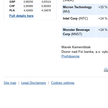
(SNDK)
GBP
0,88256
0,83114
CHF
0,95985
0,90393
Micron Technology
+15 %
PLN
4,42665
4,16878
(MU)
Full details here
Intel Corp
(INTC)
+14 %
Monster Beverage
+14 %
Corp
(MNST)
Marek Kameništiak
Dozor nad Fio banka, a.s. vy
Prehlásenie
Site map
|
Legal Disclaimers
|
Cookies settings