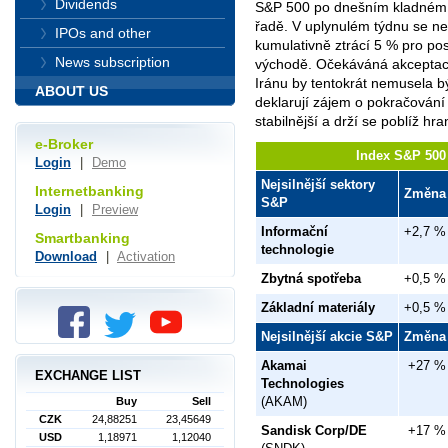
Dividends
S&P 500 po dnešním kladném z
řadě. V uplynulém týdnu se ned
IPOs and other
kumulativně ztrácí 5 % pro po
News subscription
východě. Očekáváná akceptac
Iránu by tentokrát nemusela být
ABOUT US
deklarují zájem o pokračování
stabilnější a drží se poblíž hr
e-Broker
Index S&P 500 
Login
|
Demo
Nejsilnější sektory
Internetbanking
Změna
S&P
Login
|
Preview
Informační
+2,7 %
Smartbanking
technologie
Download
|
Activation
Zbytná spotřeba
+0,5 %
Základní materiály
+0,5 %
Nejsilnější akcie S&P
Změna
Akamai
+27 %
EXCHANGE LIST
Technologies
(AKAM)
Buy
Sell
CZK
24,88251
23,45649
Sandisk Corp/DE
+17 %
USD
1,18971
1,12040