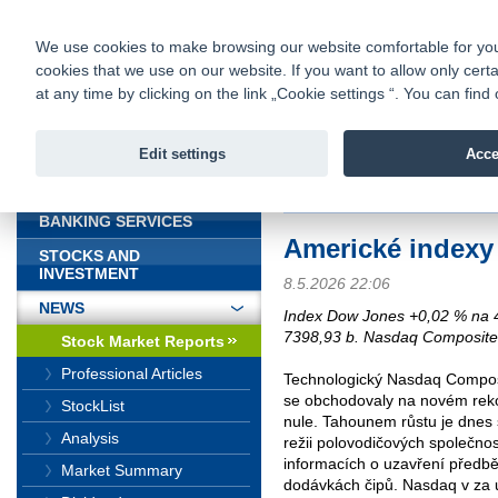
fio@fio.sk
Infomail:
Contacts
|
Pricelist
|
Career
|
We use cookies to make browsing our website comfortable for you. 
cookies that we use on our website. If you want to allow only certa
Fio banka is
Fio bank
at any time by clicking on the link „Cookie settings “. You can fi
providing f
investments 
Edit settings
Acce
INTRODUCTION
Introduction
>
News
>
Stock Marke
BANKING SERVICES
Americké indexy
STOCKS AND
INVESTMENT
8.5.2026 22:06
NEWS
Index Dow Jones +0,02 % na 
7398,93 b. Nasdaq Composite
Stock Market Reports
Professional Articles
Technologický Nasdaq Compos
se obchodovaly na novém rek
StockList
nule. Tahounem růstu je dnes 
Analysis
režii polovodičových společnos
informacích o uzavření předb
Market Summary
dodávkách čipů. Nasdaq v za u