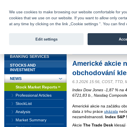
fio@fio.sk
Infomail:
Contacts
|
Pricelist
|
Career
|
We use cookies to make browsing our website comfortable for you. 
cookies that we use on our website. If you want to allow only certa
Fio banka is
Fio bank
at any time by clicking on the link „Cookie settings “. You can fi
providing f
investments 
Edit settings
Acce
INTRODUCTION
Introduction
>
News
>
Stock Marke
BANKING SERVICES
Americké akcie n
STOCKS AND
INVESTMENT
obchodování kles
NEWS
6.3.2026 15:56, COST, TTD,
Stock Market Reports
Index Dow Jones -1,87 % na 4
6721,83 b., Nasdaq Composite
Professional Articles
StockList
Americké akcie na začátku obc
data z trhu práce
ukázala
neče
Analysis
nezaměstnanosti.
Index S&P 
Market Summary
Akcie
The Trade Desk
klesají