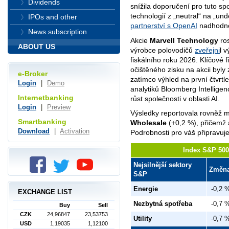
Dividends
snížila doporučení pro tuto sp
technologií z „neutral“ na „un
IPOs and other
partnerství s OpenAI
nadhodn
News subscription
Akcie
Marvell Technology
ros
ABOUT US
výrobce polovodičů
zveřejni
l 
fiskálního roku 2026. Klíčové 
očištěného zisku na akcii byly
e-Broker
zatímco výhled na první čtvrtl
Login
|
Demo
analytiků Bloomberg Intelligenc
Internetbanking
růst společnosti v oblasti AI.
Login
|
Preview
Výsledky reportovala rovněž 
Smartbanking
Wholesale
(+0,2 %), přičemž 
Download
|
Activation
Podrobnosti pro váš připravuj
Index S&P 500 
Nejsilnější sektory
Změn
S&P
Energie
-0,2 
EXCHANGE LIST
Nezbytná spotřeba
-0,7 
Buy
Sell
CZK
24,96847
23,53753
Utility
-0,7 
USD
1,19035
1,12100