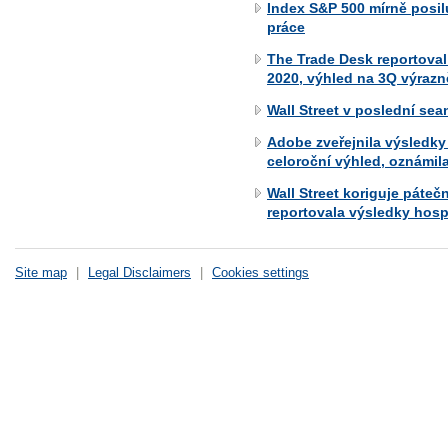
Index S&P 500 mírně posil
práce
The Trade Desk reportoval
2020, výhled na 3Q výrazn
Wall Street v poslední sea
Adobe zveřejnila výsledky
celoroční výhled, oznámi
Wall Street koriguje páteč
reportovala výsledky hos
Site map
|
Legal Disclaimers
|
Cookies settings