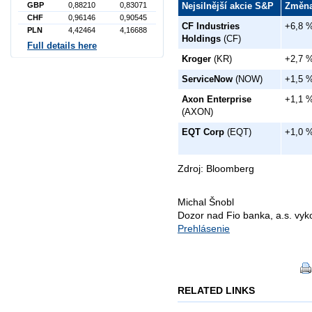
GBP
0,88210
0,83071
Nejsilnější akcie S&P
Změn
CHF
0,96146
0,90545
CF Industries
+6,8 
PLN
4,42464
4,16688
Holdings
(CF)
Full details here
Kroger
(KR)
+2,7 
ServiceNow
(NOW)
+1,5 
Axon Enterprise
+1,1 
(AXON)
EQT Corp
(EQT)
+1,0 
Zdroj: Bloomberg
Michal Šnobl
Dozor nad Fio banka, a.s. vy
Prehlásenie
RELATED LINKS