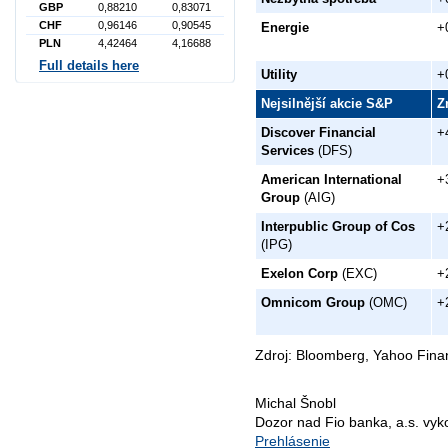
GBP
0,88210
0,83071
CHF
0,96146
0,90545
Energie
+
PLN
4,42464
4,16688
Full details here
Utility
+
Nejsilnější akcie S&P
Z
Discover Financial
+
Services
(DFS)
American International
+
Group
(AIG)
Interpublic Group of Cos
+
(IPG)
Exelon Corp
(EXC)
+
Omnicom Group
(OMC)
+
Zdroj: Bloomberg, Yahoo Fina
Michal Šnobl
Dozor nad Fio banka, a.s. vy
Prehlásenie