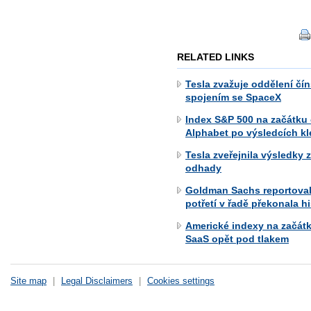
RELATED LINKS
Tesla zvažuje oddělení č
spojením se SpaceX
Index S&P 500 na začátku
Alphabet po výsledcích kle
Tesla zveřejnila výsledky z
odhady
Goldman Sachs reportovala
potřetí v řadě překonala 
Americké indexy na začát
SaaS opět pod tlakem
Site map
|
Legal Disclaimers
|
Cookies settings