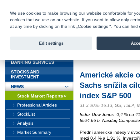
fio@fio.sk
Infomail:
Contacts
|
Pricelist
|
Career
|
We use cookies to make browsing our website comfortable for you. 
cookies that we use on our website. If you want to allow only certa
Fio banka is
Fio bank
at any time by clicking on the link „Cookie settings “. You can fi
providing f
investments 
Edit settings
Acce
INTRODUCTION
Introduction
>
News
>
Stock Marke
500
BANKING SERVICES
STOCKS AND
Americké akcie 
INVESTMENT
Sachs snížila cí
NEWS
index S&P 500
Stock Market Reports
Professional Articles
31.3.2025 16:13, GS, TSLA,
StockList
Index Dow Jones -0,4 % na 41
5524,56 b. Nasdaq Composite
Analysis
Market Summary
Přední americké indexy v úvo
mezi 0,4 % a 1,91 %. Investoři