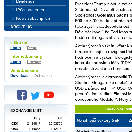
Dividends
Prezident Trump plánuje zavés
2. dubna, čímž zamítl spekula
IPOs and other
Společnost
Goldman Sachs
s
News subscription
500
na 5700 bodů z předchoz
také zvýšili pravděpodobnost
ABOUT US
Dále očekávají, že Fed letos sn
budou mít negativní vliv na ek
e-Broker
Akcie výrobců vakcín, včetně
Login
|
Demo
terapie klesají po rezignaci P
Internetbanking
hodnocení a výzkum biologick
Login
|
Preview
kontrolu potravin a léčiv (FD
největších zastánců buněčné 
Smartbanking
Download
|
Activation
Akcie výrobce elektromobilů
T
Stephen Gengaro ze společno
USD z původních 474 USD. Odů
generálnímu řediteli Elonovi 
obnoveného Modelu Y, který po
Index S&P 500 
EXCHANGE LIST
Buy
Sell
Nejsilnější sektory S&P
Z
CZK
24,96847
23,53753
USD
1,19035
1,12100
Nezbytná spotřeba
+