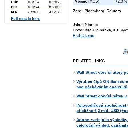
Mosaic
(MOS)
+2,0 %
GBP
0,88194
0,83056
CHF
0,96224
0,90618
Zdroj: Bloomberg, Reuters
PLN
4,42908
4,17106
Full details here
Jakub Němec
Dozor nad Fio banka, a.s. vy
Prehlásenie
RELATED LINKS
Wall Street otevírá úterý 
Výrobce čipů ON Semicondu
nad očekáváním analytiků
Wall Street otevírá pátek 
Polovodičová společnost 
přibližně 6,2 mld. USD (+p
Adobe zveřejnila výsledky
celoroční výhled, oznámi