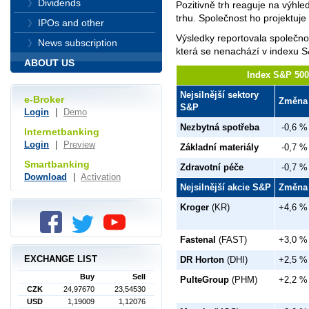
Dividends
Pozitivně trh reaguje na výhled
trhu. Společnost ho projektuj
IPOs and other
Výsledky reportovala společno
News subscription
která se nenachází v indexu 
ABOUT US
Index S&P 500 
Nejsilnější sektory
e-Broker
Změna
S&P
Login
|
Demo
Nezbytná spotřeba
-0,6 %
Internetbanking
Login
|
Preview
Základní materiály
-0,7 %
Smartbanking
Zdravotní péče
-0,7 %
Download
|
Activation
Nejsilnější akcie S&P
Změna
Kroger
(KR)
+4,6 %
Fastenal
(FAST)
+3,0 %
EXCHANGE LIST
DR Horton
(DHI)
+2,5 %
Buy
Sell
PulteGroup
(PHM)
+2,2 %
CZK
24,97670
23,54530
USD
1,19009
1,12076