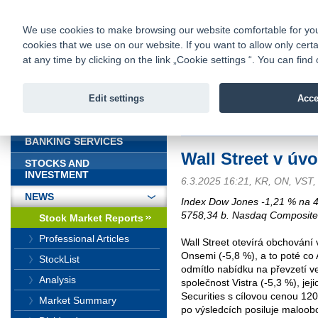
fio@fio.sk
Infomail:
Contacts
|
Pricelist
|
Career
|
We use cookies to make browsing our website comfortable for you. 
cookies that we use on our website. If you want to allow only certa
Fio banka is
Fio bank
at any time by clicking on the link „Cookie settings “. You can fi
providing f
investments 
Edit settings
Acce
INTRODUCTION
Introduction
>
News
>
Stock Marke
BANKING SERVICES
Wall Street v úvo
STOCKS AND
INVESTMENT
6.3.2025 16:21, KR, ON, VST
NEWS
Index Dow Jones -1,21 % na 
5758,34 b. Nasdaq Composite
Stock Market Reports
Professional Articles
Wall Street otevírá obchování v
Onsemi (-5,8 %), a to poté co
StockList
odmítlo nabídku na převzetí v
Analysis
společnost Vistra (-5,3 %), je
Securities s cílovou cenou 1
Market Summary
po výsledcích posiluje maloob