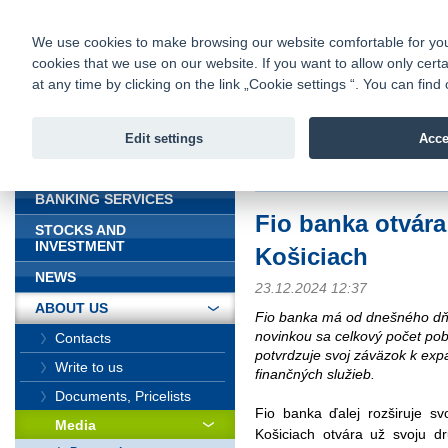
fio@fio.sk
Infomail:
Contacts
|
Pricelist
|
Career
|
We use cookies to make browsing our website comfortable for you. 
cookies that we use on our website. If you want to allow only certa
Fio banka is
Fio bank
at any time by clicking on the link „Cookie settings “. You can fi
providing f
investments 
Edit settings
Acce
INTRODUCTION
Introduction
>
About us
>
Media
>
BANKING SERVICES
Fio banka otvár
STOCKS AND
INVESTMENT
Košiciach
NEWS
23.12.2024 12:37
ABOUT US
Fio banka má od dnešného dňa
novinkou sa celkový počet po
Contacts
potvrdzuje svoj záväzok k expa
Write to us
finančných služieb.
Documents, Pricelists
Fio banka ďalej rozširuje s
Media
Košiciach otvára už svoju 