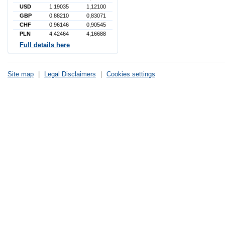
USD
1,19035
1,12100
GBP
0,88210
0,83071
CHF
0,96146
0,90545
PLN
4,42464
4,16688
Full details here
Site map
|
Legal Disclaimers
|
Cookies settings