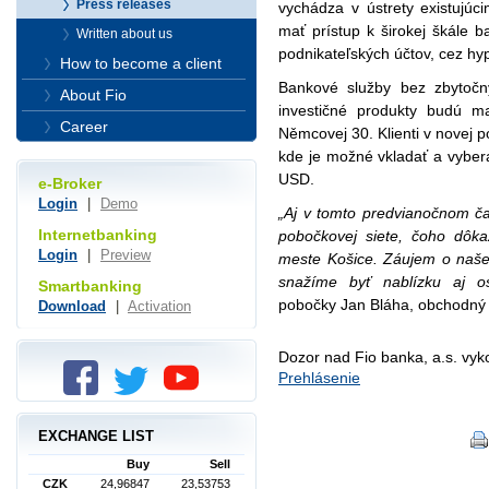
Press releases
vychádza v ústrety existujúc
mať prístup k širokej škále 
Written about us
podnikateľských účtov, cez hyp
How to become a client
Bankové služby bez zbytočn
About Fio
investičné produkty budú ma
Career
Němcovej 30. Klienti v novej 
kde je možné vkladať a vybe
USD.
e-Broker
Login
|
Demo
„Aj v tomto predvianočnom ča
Internetbanking
pobočkovej siete, čoho dôk
Login
|
Preview
meste Košice.
Záujem o naše 
snažíme byť nablízku aj 
Smartbanking
pobočky Jan Bláha, obchodný r
Download
|
Activation
Dozor nad Fio banka, a.s. vy
Prehlásenie
EXCHANGE LIST
Buy
Sell
CZK
24,96847
23,53753