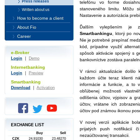
Press releases
telefónu vo forme dosiahn
stanoveného limitu. Môžu s
Written about us
Nastavenie a autorizácia prebi
How to become a client
Ďalším vylepšením je 
About Fio
Smartbankingu
, ktorý po n
Career
Nie je potrebné prepínať medz
kód, prípadne využiť alterna
e-Broker
spôsob aktivácie spojený s 
Login
|
Demo
bankovníctve zostáva paralel
Internetbanking
V rámci aktualizácie došlo
Login
|
Preview
každom účte teraz klienti n
Smartbanking
informácie a funkcie, a to v
Download
|
Activation
obľúbenej možnosti vlastn
odlíšenia účtov, výpisov a gr
účtov, vrátane ich zobrazen
účtov pod známou ikonou pos
V novej verzii aplikácie bo
EXCHANGE LIST
prijatých push notifikácií
Buy
Sell
nezaúčtovanej transakcii.
CZK
24,91030
23,48270