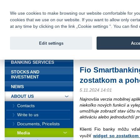
fio@fio.sk
Infomail:
Contacts
|
Pricelist
|
Career
|
We use cookies to make browsing our website comfortable for you. 
cookies that we use on our website. If you want to allow only certa
Fio banka is
Fio bank
at any time by clicking on the link „Cookie settings “. You can fi
providing f
investments 
Edit settings
Acce
INTRODUCTION
Introduction
>
About us
>
Media
>
BANKING SERVICES
Fio Smartbankin
STOCKS AND
INVESTMENT
zostatkom a poho
NEWS
5.11.2024 14:01
ABOUT US
Najnovšia verzia mobilnej apl
niekoľko nových funkcií a vyle
Contacts
umožňuje zobraziť stav účtu n
Write to us
aktiváciu alebo jednoduchší pr
Documents, Pricelists
Klienti Fio banky môžu vďa
Media
využiť
widget so zostatkom