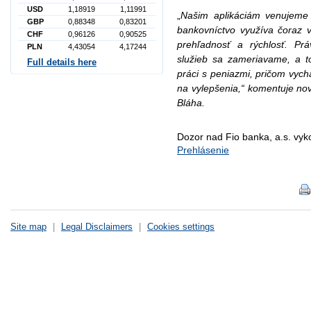
USD
1,18919
1,11991
„
Našim aplikáciám venujeme 
GBP
0,88348
0,83201
bankovníctvo využíva čoraz vi
CHF
0,96126
0,90525
prehľadnosť a rýchlosť. Prá
PLN
4,43054
4,17244
služieb sa zameriavame, a to
Full details here
práci s peniazmi, pričom vyc
na vylepšenia,“ komentuje nov
Bláha.
Dozor nad Fio banka, a.s. vy
Prehlásenie
Site map
|
Legal Disclaimers
|
Cookies settings