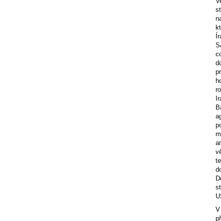
V
s
n
k
Í
S
c
d
p
h
r
I
B
a
p
m
a
v
t
d
D
s
U
V
p