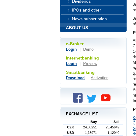
Dividends
0
IPOs and other
h
0
News subscription
p
ABOUT US
P
A
e-Broker
C
Login
|
Demo
C
d
Internetbanking
M
Login
|
Preview
b
Smartbanking
t
Download
|
Activation
o
r
P
n
I
P
EXCHANGE LIST
K
Buy
Sell
Č
CZK
24,88251
23,45649
G
USD
1,18971
1,12040
d