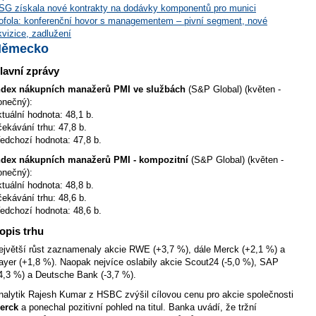
SG získala nové kontrakty na dodávky komponentů pro munici
ofola: konferenční hovor s managementem – pivní segment, nové
kvizice, zadlužení
Německo
lavní zprávy
ndex nákupních manažerů PMI ve službách
(S&P Global) (květen -
onečný):
ktuální hodnota: 48,1 b.
čekávání trhu: 47,8 b.
ředchozí hodnota: 47,8 b.
ndex nákupních manažerů PMI - kompozitní
(S&P Global) (květen -
onečný):
ktuální hodnota: 48,8 b.
čekávání trhu: 48,6 b.
ředchozí hodnota: 48,6 b.
opis trhu
ejvětší růst zaznamenaly akcie RWE (+3,7 %), dále Merck (+2,1 %) a
ayer (+1,8 %). Naopak nejvíce oslabily akcie Scout24 (-5,0 %), SAP
-4,3 %) a Deutsche Bank (-3,7 %).
nalytik Rajesh Kumar z HSBC zvýšil cílovou cenu pro akcie společnosti
erck
a ponechal pozitivní pohled na titul. Banka uvádí, že tržní