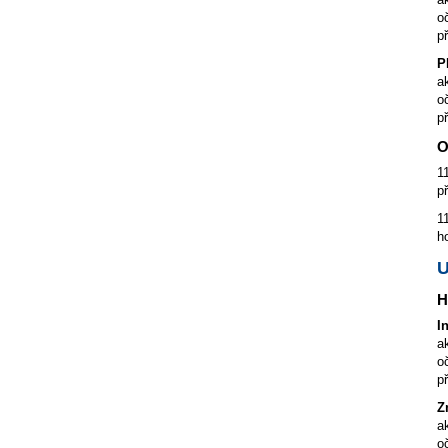
o
p
P
a
o
p
O
1
p
1
h
H
I
a
o
p
Z
a
o