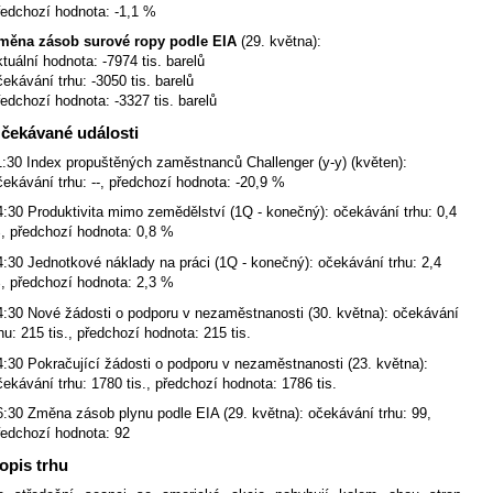
ředchozí hodnota: -1,1 %
měna zásob surové ropy podle EIA
(29. května):
ktuální hodnota: -7974 tis. barelů
čekávání trhu: -3050 tis. barelů
ředchozí hodnota: -3327 tis. barelů
čekávané události
1:30 Index propuštěných zaměstnanců Challenger (y-y) (květen):
čekávání trhu:
--, předchozí hodnota: -20,9 %
4:30 Produktivita mimo zemědělství (1Q - konečný): očekávání trhu: 0,4
, předchozí hodnota: 0,8 %
4:30 Jednotkové náklady na práci (1Q - konečný): očekávání trhu: 2,4
, předchozí hodnota: 2,3 %
4:30 Nové žádosti o podporu v nezaměstnanosti (30. května): očekávání
rhu: 215 tis., předchozí hodnota: 215 tis.
4:30 Pokračující žádosti o podporu v nezaměstnanosti (23. května):
čekávání trhu: 1780 tis., předchozí hodnota: 1786 tis.
6:30 Změna zásob plynu podle EIA (29. května): očekávání trhu: 99,
ředchozí hodnota: 92
opis trhu