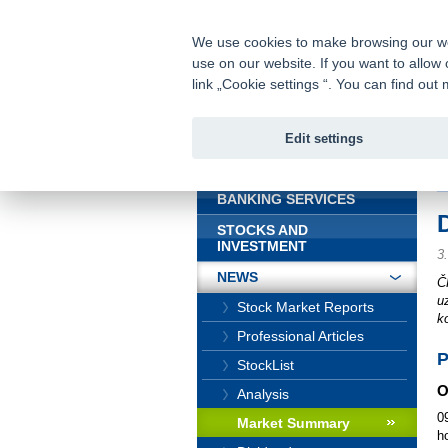
fio@fio.sk
Infomail:
We use cookies to make browsing our webs
use on our website. If you want to allow 
Fio bank
link „Cookie settings “. You can find ou
Edit settings
INTRODUCTION
In
BANKING SERVICES
STOCKS AND
INVESTMENT
3
NEWS
Č
u
Stock Market Reports
ko
Professional Articles
P
StockList
O
Analysis
0
Market Summary
h