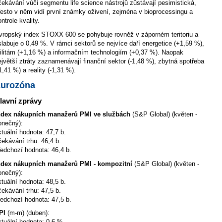
čekávání vůči segmentu life science nástrojů zůstávají pesimistická,
řesto v něm vidí první známky oživení, zejména v bioprocessingu a
ntrole kvality.
vropský index STOXX 600 se pohybuje rovněž v záporném teritoriu a
slabuje o 0,49 %. V rámci sektorů se nejvíce daří energetice (+1,59 %),
tilitám (+1,16 %) a informačním technologiím (+0,37 %). Naopak
ejvětší ztráty zaznamenávají finanční sektor (-1,48 %), zbytná spotřeba
1,41 %) a reality (-1,31 %).
urozóna
lavní zprávy
ndex nákupních manažerů PMI ve službách
(S&P Global) (květen -
onečný):
ktuální hodnota: 47,7 b.
čekávání trhu: 46,4 b.
ředchozí hodnota: 46,4 b.
ndex nákupních manažerů PMI - kompozitní
(S&P Global) (květen -
onečný):
ktuální hodnota: 48,5 b.
čekávání trhu: 47,5 b.
ředchozí hodnota: 47,5 b.
PI
(m-m) (duben):
ktuální hodnota: 0,6 %