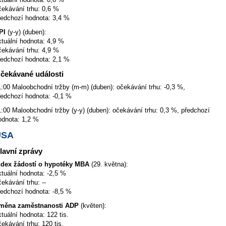
čekávání trhu: 0,6 %
ředchozí hodnota: 3,4 %
PI
(y-y) (duben):
ktuální hodnota: 4,9 %
čekávání trhu: 4,9 %
ředchozí hodnota: 2,1 %
čekávané události
1:00 Maloobchodní tržby (m-m) (duben): očekávání trhu: -0,3 %,
ředchozí hodnota: -0,1 %
1:00 Maloobchodní tržby (y-y) (duben): očekávání trhu: 0,3 %, předchozí
odnota: 1,2 %
USA
lavní zprávy
ndex žádostí o hypotéky MBA
(29. května):
ktuální hodnota: -2,5 %
čekávání trhu: --
ředchozí hodnota: -8,5 %
měna zaměstnanosti ADP
(květen):
ktuální hodnota: 122 tis.
čekávání trhu: 120 tis.