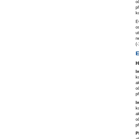
o
p
ko
E
o
u
n
(-
E
H
I
k
a
o
p
I
k
a
o
p
P
a