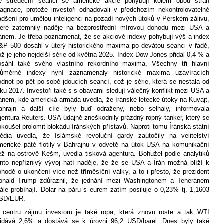
e středeční seanci se americké akcie pohybují kolem obou stran
tagnace, protože investoři odhadovali v předchozím nekontrolovatelné
adšení pro umělou inteligenci na pozadí nových útoků v Perském zálivu,
teré zatemnily naděje na bezprostřední mírovou dohodu mezi USA a
ránem. Je třeba poznamenat, že se akciové indexy pohybují výš a index
&P 500 dosáhl v úterý historického maxima po devátou seanci v řadě,
ož je jeho nejdelší série od května 2025. Index Dow Jones přidal 0,4 % a
osáhl také svého vlastního rekordního maxima, Všechny tři hlavní
růměrné indexy nyní zaznamenaly historické maxima uzavíracích
odnot po pět po sobě jdoucích seancí, což je série, která se nestala od
oku 2017. Investoři také s s obavami sledují válečný konflikt mezi USA a
ránem, kde americká armáda uvedla, že íránské letecké útoky na Kuvajt,
ahrajn a další cíle byly buď odraženy, nebo selhaly, informovala
gentura Reuters. USA údajně zneškodnily prázdný ropný tanker, který se
okoušel prolomit blokádu íránských přístavů. Naproti tomu Íránská státní
édia uvedla, že Islámské revoluční gardy zaútočily na velitelství
merické páté flotily v Bahrajnu v odvetě na útok USA na komunikační
ěž na ostrově Kešm, uvedla tisková agentura. Bohužel podle analytiků
ento nepříznivý vývoj hatí naděje, že že se USA a Írán možná blíží k
ohodě o ukončení více než tříměsíční války, a to i přesto, že prezident
onald Trump zdůraznil, že jednání mezi Washingtonem a Teheránem
tále probíhají. Dolar na páru s eurem zatím posiluje o 0,23% tj. 1,1603
SD/EUR.
 centru zájmu investorů je také ropa, která znovu roste a tak WTI
řidává 2,6% a dostává se k úrovni 96,2 USD/barel. Dnes byly také