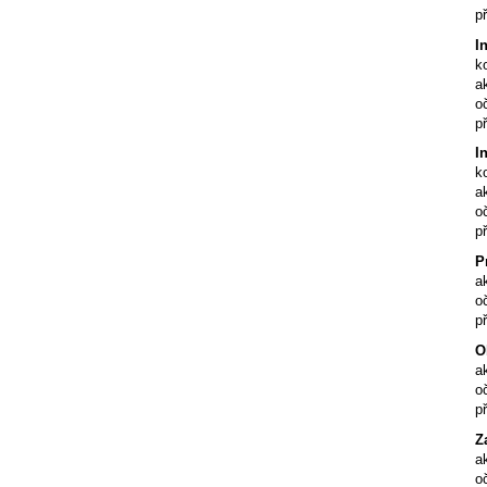
p
I
k
a
o
p
I
k
a
o
p
P
a
o
p
O
a
o
p
Z
a
o