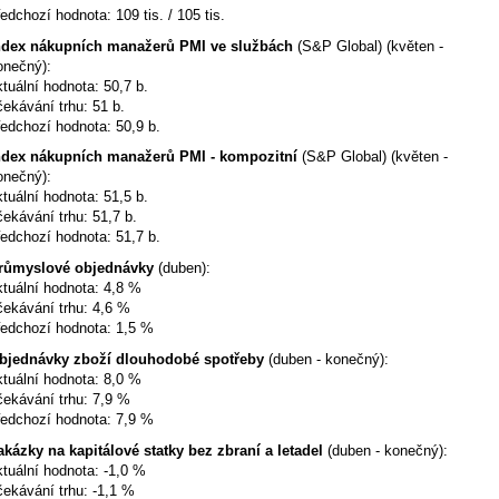
ředchozí hodnota: 109 tis. / 105 tis.
ndex nákupních manažerů PMI ve službách
(S&P Global) (květen -
onečný):
ktuální hodnota: 50,7 b.
čekávání trhu: 51 b.
ředchozí hodnota: 50,9 b.
ndex nákupních manažerů PMI - kompozitní
(S&P Global) (květen -
onečný):
ktuální hodnota: 51,5 b.
čekávání trhu: 51,7 b.
ředchozí hodnota: 51,7 b.
růmyslové objednávky
(duben):
ktuální hodnota: 4,8 %
čekávání trhu: 4,6 %
ředchozí hodnota: 1,5 %
bjednávky zboží dlouhodobé spotřeby
(duben - konečný):
ktuální hodnota: 8,0 %
čekávání trhu: 7,9 %
ředchozí hodnota: 7,9 %
akázky na kapitálové statky bez zbraní a letadel
(duben - konečný):
ktuální hodnota: -1,0 %
čekávání trhu: -1,1 %