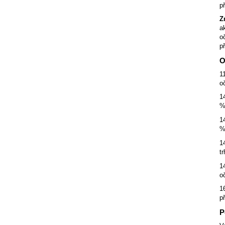
p
Z
a
o
p
O
1
o
1
%
1
%
1
t
1
o
1
p
P