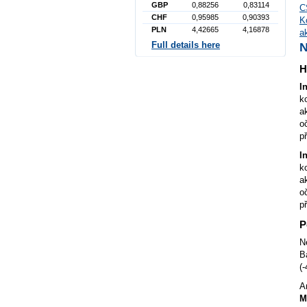
GBP
0,88256
0,83114
C
CHF
0,95985
0,90393
K
PLN
4,42665
4,16878
a
Full details here
H
I
k
a
o
p
I
k
a
o
p
P
N
B
(
A
M