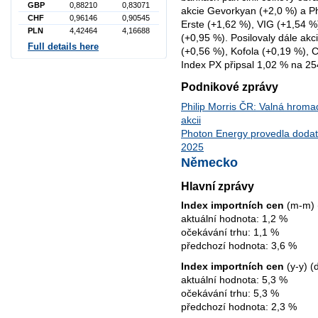
GBP
0,88210
0,83071
akcie Gevorkyan (+2,0 %) a Phi
CHF
0,96146
0,90545
Erste (+1,62 %), VIG (+1,54 %
PLN
4,42464
4,16688
(+0,95 %). Posilovaly dále ak
Full details here
(+0,56 %), Kofola (+0,19 %),
Index PX připsal 1,02 % na 25
Podnikové zprávy
Philip Morris ČR: Valná hroma
akcii
Photon Energy provedla doda
2025
Německo
Hlavní zprávy
Index importních cen
(m-m) 
aktuální hodnota: 1,2 %
očekávání trhu: 1,1 %
předchozí hodnota: 3,6 %
Index importních cen
(y-y) (
aktuální hodnota: 5,3 %
očekávání trhu: 5,3 %
předchozí hodnota: 2,3 %