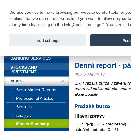
fio@fio.sk
Infomail:
Contacts
|
Pricelist
|
Career
|
We use cookies to make browsing our website comfortable for you. 
cookies that we use on our website. If you want to allow only certa
Fio banka is
Fio bank
at any time by clicking on the link „Cookie settings “. You can fi
providing f
investments 
Edit settings
Acce
INTRODUCTION
Introduction
>
News
>
Market Sum
BANKING SERVICES
Denní report - p
STOCKS AND
INVESTMENT
29.5.2026 22:17
NEWS
ČR: Pražská burza v závěru t
burza zakončila páteční sean
Stock Market Reports
akcie posílily
Professional Articles
Pražská burza
StockList
Analysis
Hlavní zprávy
Market Summary
HDP
(q-q) (1Q - předběžný):
aktuální hodnota: 0,2 %