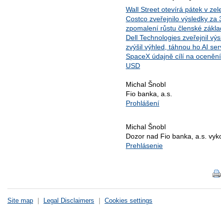
Wall Street otevírá pátek v ze
Costco zveřejnilo výsledky za
zpomalení růstu členské zákl
Dell Technologies zveřejnil v
zvýšil výhled, táhnou ho AI se
SpaceX údajně cílí na ocenění 
USD
Michal Šnobl
Fio banka, a.s.
Prohlášení
Michal Šnobl
Dozor nad Fio banka, a.s. vy
Prehlásenie
Site map
|
Legal Disclaimers
|
Cookies settings