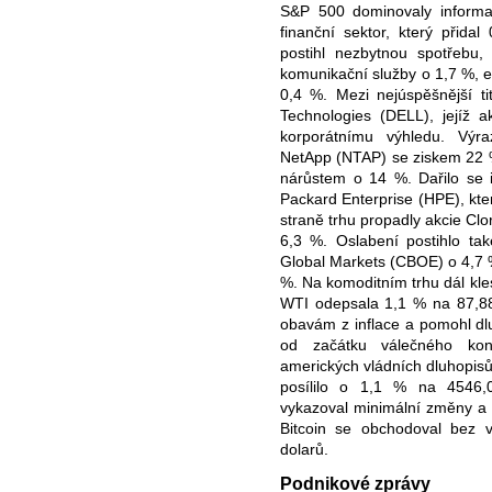
S&P 500 dominovaly informa
finanční sektor, který přida
postihl nezbytnou spotřebu,
komunikační služby o 1,7 %, e
0,4 %. Mezi nejúspěšnější ti
Technologies (DELL), jejíž 
korporátnímu výhledu. Výr
NetApp (NTAP) se ziskem 22
nárůstem o 14 %. Dařilo se 
Packard Enterprise (HPE), kte
straně trhu propadly akcie C
6,3 %. Oslabení postihlo ta
Global Markets (CBOE) o 4,7 
%. Na komoditním trhu dál kle
WTI odepsala 1,1 % na 87,88 
obavám z inflace a pomohl dl
od začátku válečného konfl
amerických vládních dluhopisů
posílilo o 1,1 % na 4546,0
vykazoval minimální změny a mí
Bitcoin se obchodoval bez 
dolarů.
Podnikové zprávy