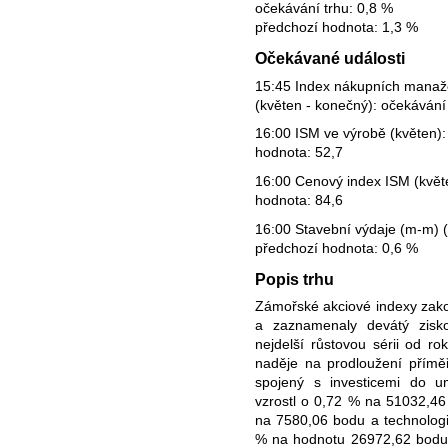
očekávání trhu: 0,8 %
předchozí hodnota: 1,3 %
Očekávané události
15:45 Index nákupních manaž
(květen - konečný): očekávání
16:00 ISM ve výrobě (květen):
hodnota: 52,7
16:00 Cenový index ISM (květe
hodnota: 84,6
16:00 Stavební výdaje (m-m) (
předchozí hodnota: 0,6 %
Popis trhu
Zámořské akciové indexy zako
a zaznamenaly devátý zisko
nejdelší růstovou sérii od r
naděje na prodloužení příměř
spojený s investicemi do u
vzrostl o 0,72 % na 51032,46 
na 7580,06 bodu a technologi
% na hodnotu 26972,62 bodu. 