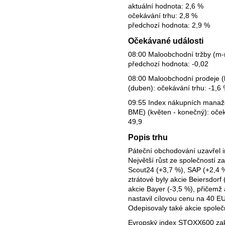
aktuální hodnota: 2,6 %
očekávání trhu: 2,8 %
předchozí hodnota: 2,9 %
Očekávané události
08:00 Maloobchodní tržby (m-m
předchozí hodnota: -0,02
08:00 Maloobchodní prodeje (b
(duben): očekávání trhu: -1,6
09:55 Index nákupních manaže
BME) (květen - konečný): oček
49,9
Popis trhu
Páteční obchodování uzavřel i
Největší růst ze společností z
Scout24 (+3,7 %), SAP (+2,4 %
ztrátové byly akcie Beiersdorf
akcie Bayer (-3,5 %), přičemž a
nastavil cílovou cenu na 40 E
Odepisovaly také akcie společ
Evropský index STOXX600 zak