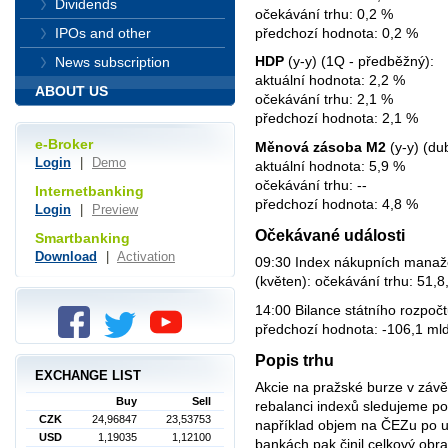
Dividends
očekávání trhu: 0,2 %
předchozí hodnota: 0,2 %
IPOs and other
HDP
(y-y) (1Q - předběžný):
News subscription
aktuální hodnota: 2,2 %
ABOUT US
očekávání trhu: 2,1 %
předchozí hodnota: 2,1 %
e-Broker
Měnová zásoba M2
(y-y) (du
Login
|
Demo
aktuální hodnota: 5,9 %
očekávání trhu: --
Internetbanking
předchozí hodnota: 4,8 %
Login
|
Preview
Očekávané události
Smartbanking
Download
|
Activation
09:30 Index nákupních manaž
(květen): očekávání trhu: 51,8
14:00 Bilance státního rozpočt
předchozí hodnota: -106,1 mld
Popis trhu
EXCHANGE LIST
Akcie na pražské burze v závěr
Buy
Sell
rebalanci indexů sledujeme p
CZK
24,96847
23,53753
například objem na ČEZu po uz
USD
1,19035
1,12100
bankách pak činil celkový obra