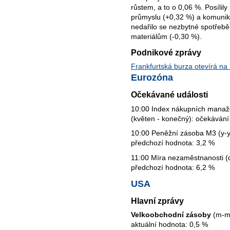
růstem, a to o 0,06 %. Posílil
průmyslu (+0,32 %) a komunik
nedařilo se nezbytné spotřebě 
materiálům (-0,30 %).
Podnikové zprávy
Frankfurtská burza otevírá na
Eurozóna
Očekávané události
10:00 Index nákupních manaž
(květen - konečný): očekávání
10:00 Peněžní zásoba M3 (y-y)
předchozí hodnota: 3,2 %
11:00 Míra nezaměstnanosti (d
předchozí hodnota: 6,2 %
USA
Hlavní zprávy
Velkoobchodní zásoby
(m-m)
aktuální hodnota: 0,5 %