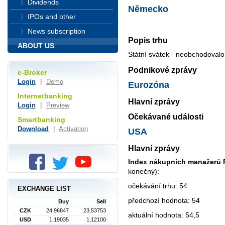
Dividends
Německo
IPOs and other
News subscription
Popis trhu
ABOUT US
Státní svátek - neobchodovalo
Podnikové zprávy
e-Broker
Login
|
Demo
Eurozóna
Internetbanking
Hlavní zprávy
Login
|
Preview
Očekávané události
Smartbanking
Download
|
Activation
USA
Hlavní zprávy
Index nákupních manažerů 
konečný):
očekávání trhu: 54
EXCHANGE LIST
předchozí hodnota: 54
Buy
Sell
CZK
24,96847
23,53753
aktuální hodnota: 54,5
USD
1,19035
1,12100