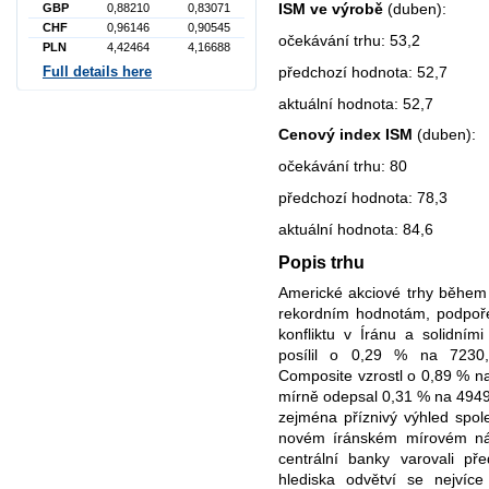
ISM ve výrobě
(duben):
GBP
0,88210
0,83071
CHF
0,96146
0,90545
očekávání trhu: 53,2
PLN
4,42464
4,16688
předchozí hodnota: 52,7
Full details here
aktuální hodnota: 52,7
Cenový index ISM
(duben):
očekávání trhu: 80
předchozí hodnota: 78,3
aktuální hodnota: 84,6
Popis trhu
Americké akciové trhy během
rekordním hodnotám, podpoře
konfliktu v Íránu a solidním
posílil o 0,29 % na 7230
Composite vzrostl o 0,89 % 
mírně odepsal 0,31 % na 49499
zejména příznivý výhled spol
novém íránském mírovém návr
centrální banky varovali před
hlediska odvětví se nejvíce