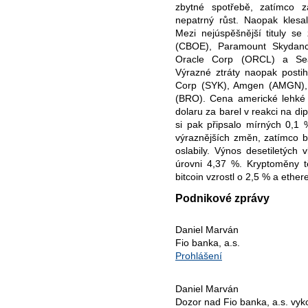
zbytné spotřebě, zatímco z
nepatrný růst. Naopak klesaly
Mezi nejúspěšnější tituly se
(CBOE), Paramount Skydan
Oracle Corp (ORCL) a Sea
Výrazné ztráty naopak postih
Corp (SYK), Amgen (AMGN),
(BRO). Cena americké lehké
dolaru za barel v reakci na dip
si pak připsalo mírných 0,1 
výraznějších změn, zatímco bri
oslabily. Výnos desetiletých
úrovni 4,37 %. Kryptoměny tě
bitcoin vzrostl o 2,5 % a ethe
Podnikové zprávy
Daniel Marván
Fio banka, a.s.
Prohlášení
Daniel Marván
Dozor nad Fio banka, a.s. vy