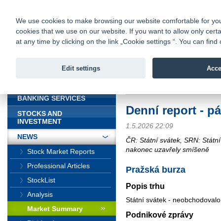
fio@fio.sk
Infomail:
Contacts
|
Pricelist
|
Career
|
We use cookies to make browsing our website comfortable for you. 
cookies that we use on our website. If you want to allow only certa
Fio banka is
Fio bank
at any time by clicking on the link „Cookie settings “. You can fi
providing f
investments 
Edit settings
Acce
INTRODUCTION
Introduction
>
News
>
Market Sum
BANKING SERVICES
Denní report - p
STOCKS AND
INVESTMENT
1.5.2026 22:09
NEWS
ČR: Státní svátek, SRN: Státn
nakonec uzavřely smíšeně
Stock Market Reports
Professional Articles
Pražská burza
StockList
Popis trhu
Analysis
Státní svátek - neobchodovalo
Market Summary
Podnikové zprávy