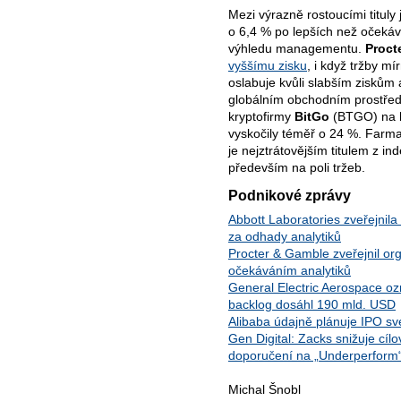
Mezi výrazně rostoucími tituly 
o 6,4 % po lepších než očekáv
výhledu managementu.
Proct
vyššímu zisku
, i když tržby mí
oslabuje kvůli slabším ziskům 
globálním obchodním prostřed
kryptofirmy
BitGo
(BTGO) na bu
vyskočily téměř o 24 %. Farm
je nejztrátovějším titulem z i
především na poli tržeb.
Podnikové zprávy
Abbott Laboratories zveřejnila
za odhady analytiků
Procter & Gamble zveřejnil or
očekáváním analytiků
General Electric Aerospace o
backlog dosáhl 190 mld. USD
Alibaba údajně plánuje IPO sv
Gen Digital: Zacks snižuje cí
doporučení na „Underperform
Michal Šnobl