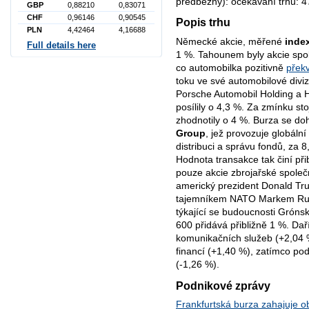
předběžný): očekávání trhu: 4
GBP
0,88210
0,83071
CHF
0,96146
0,90545
Popis trhu
PLN
4,42464
4,16688
Německé akcie, měřené
inde
Full details here
1 %. Tahounem byly akcie spo
co automobilka pozitivně
překv
toku ve své automobilové diviz
Porsche Automobil Holding a H
posílily o 4,3 %. Za zmínku sto
zhodnotily o 4 %. Burza se do
Group
, jež provozuje globáln
distribuci a správu fondů, za 8
Hodnota transakce tak činí při
pouze akcie zbrojařské společ
americký prezident Donald Tr
tajemníkem NATO Markem Rutt
týkající se budoucnosti Grón
600 přidává přibližně 1 %. Da
komunikačních služeb (+2,04 %
financí (+1,40 %), zatímco po
(-1,26 %).
Podnikové zprávy
Frankfurtská burza zahajuje 