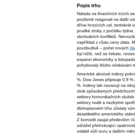
Popis trhu
Nálada na finančních trzích se 
pozitivně reagovali na další 
dříve hrozících cel, tentokrát 
prudké ztráty z počátku týdne,
obchodních konfliktů. Nervozit
například z růstu ceny zlata.
povzbudivě – počet nových
žá
byl nižší, než se čekalo, reviz
expanzi ekonomiky a listopado
pohybovaly blízko očekávání t
Americké akciové indexy pokra
%, Dow Jones připisuje 0,9 % 
%. Indexy tak navazují na siln
ztrát způsobených předchozími
sektory komunikačních služeb 
sektory realit a nezbytné spot
dluhopisovém trhu zůstaly výno
desetiletého amerického státn
Z komodit zaujal především růs
odrážel přetrvávající opatrnos
oslabil vůči euru a dalším mě