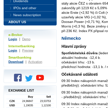
Dividends
stály akcie ČEZ s obratem 654
zakončily při 1219 Kč s 5,09%
IPOs and other
akcie Erste (+2,92 %) či Colt (
News subscription
uzavřely akcie VIG (+1,02 %),
Doosan Power (+0,71 %), Kome
ABOUT US
Morris (+0,3 %). Beze změny d
při 236 Kč. Index PX připsal r
e-Broker
Německo
Login
|
Demo
Internetbanking
Hlavní zprávy
Login
|
Preview
Spotřebitelská důvěra
(leden
Smartbanking
aktuální hodnota: -12,4 b.
Download
|
Activation
očekávání trhu: -13 b.
předchozí hodnota: -13,1 b. / r
Očekávané události
09:30 Index nákupních manaž
předběžný): očekávání trhu: 5
EXCHANGE LIST
09:30 Index nákupních manaž
- předběžný): očekávání trhu:
Buy
Sell
CZK
24,96847
23,53753
09:30 Index nákupních manaž
USD
1,19035
1,12100