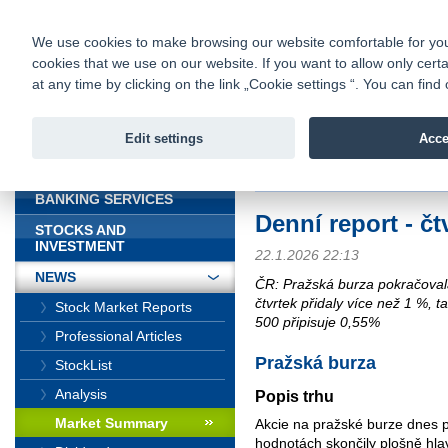
fio@fio.sk
Infomail:
Contacts
|
Pricelist
|
Career
|
We use cookies to make browsing our website comfortable for you. 
cookies that we use on our website. If you want to allow only certa
Fio banka is
Fio bank
at any time by clicking on the link „Cookie settings “. You can fi
providing f
investments 
Edit settings
Acce
INTRODUCTION
Introduction
>
News
>
Market Sum
BANKING SERVICES
Denní report - čt
STOCKS AND
INVESTMENT
22.1.2026 22:13
NEWS
ČR: Pražská burza pokračoval
čtvrtek přidaly více než 1 %,
Stock Market Reports
500 připisuje 0,55%
Professional Articles
Pražská burza
StockList
Analysis
Popis trhu
Market Summary
Akcie na pražské burze dnes p
hodnotách skončily plošně hlav