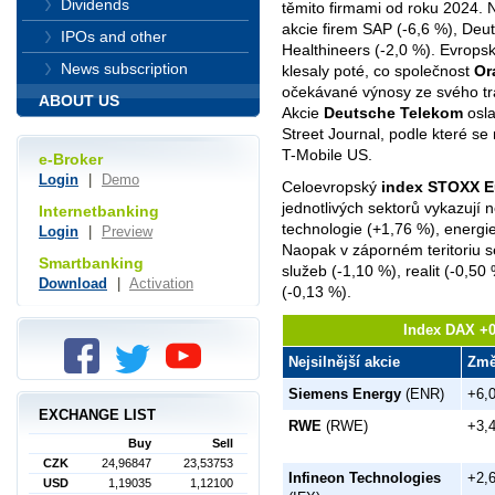
Dividends
těmito firmami od roku 2024. 
akcie firem SAP (-6,6 %), De
IPOs and other
Healthineers (-2,0 %). Evropsk
News subscription
klesaly poté, co společnost
Or
očekávané výnosy ze svého tr
ABOUT US
Akcie
Deutsche Telekom
osla
Street Journal, podle které se
T-Mobile US.
e-Broker
Login
|
Demo
Celoevropský
index STOXX E
jednotlivých sektorů vykazují n
Internetbanking
technologie (+1,76 %), energie 
Login
|
Preview
Naopak v záporném teritoriu 
Smartbanking
služeb (-1,10 %), realit (-0,5
Download
|
Activation
(-0,13 %).
Index DAX +0
Nejsilnější akcie
Zm
Siemens Energy
(ENR)
+6,
EXCHANGE LIST
RWE
(RWE)
+3,
Buy
Sell
CZK
24,96847
23,53753
Infineon Technologies
+2,
USD
1,19035
1,12100