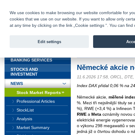
fio@fio.sk
Infomail:
Contacts
|
Pricelist
|
Career
|
We use cookies to make browsing our website comfortable for you. 
cookies that we use on our website. If you want to allow only certa
Fio banka is
Fio bank
at any time by clicking on the link „Cookie settings “. You can fi
providing f
investments 
Edit settings
Acce
INTRODUCTION
Introduction
>
News
>
Stock Marke
BANKING SERVICES
Německé akcie ne
STOCKS AND
INVESTMENT
11.6.2026 17:58, ORCL, DTE
NEWS
Index DAX přidal 0,06 % na 2
Stock Market Reports
Německé akcie,
měřené ind
Professional Articles
%. Mezi tři nejsilnější tituly 
%), RWE (+3,4 %) a Infineon T
StockList
RWE
a
Meta
oznámily novou 
Analysis
elektrické energie vygenerova
o výkonu 298 megawattů v se
Market Summary
jedná již o čtvrtou dohodu o