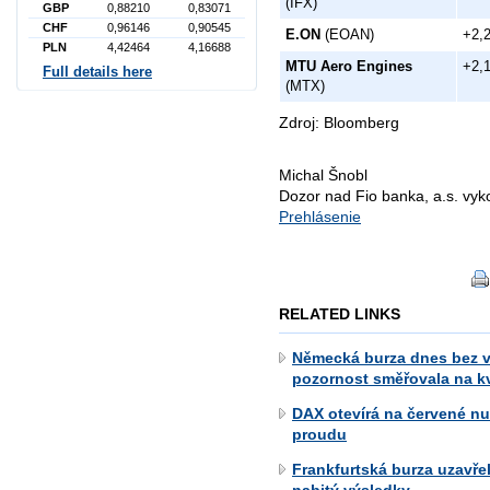
(IFX)
GBP
0,88210
0,83071
CHF
0,96146
0,90545
E.ON
(EOAN)
+2,
PLN
4,42464
4,16688
MTU Aero Engines
+2,
Full details here
(MTX)
Zdroj: Bloomberg
Michal Šnobl
Dozor nad Fio banka, a.s. vy
Prehlásenie
RELATED LINKS
Německá burza dnes bez v
pozornost směřovala na kv
DAX otevírá na červené nu
proudu
Frankfurtská burza uzavře
nabitý výsledky