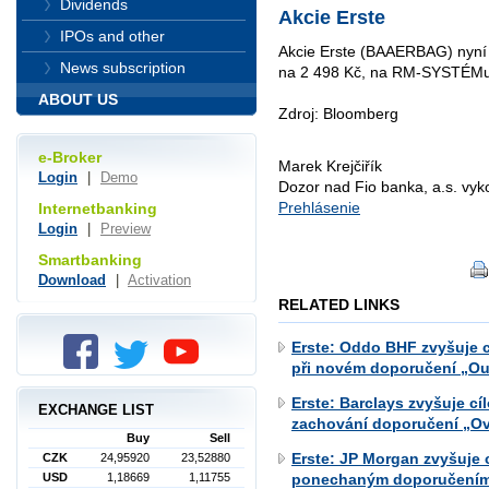
Dividends
Akcie Erste
IPOs and other
Akcie Erste (BAAERBAG) nyní 
News subscription
na 2 498 Kč, na RM-SYSTÉMu p
ABOUT US
Zdroj: Bloomberg
e-Broker
Marek Krejčiřík
Login
|
Demo
Dozor nad Fio banka, a.s. vy
Prehlásenie
Internetbanking
Login
|
Preview
Smartbanking
Download
|
Activation
RELATED LINKS
Erste: Oddo BHF zvyšuje c
při novém doporučení „Ou
Erste: Barclays zvyšuje c
EXCHANGE LIST
zachování doporučení „O
Buy
Sell
Erste: JP Morgan zvyšuje 
CZK
24,95920
23,52880
USD
1,18669
1,11755
ponechaným doporučením