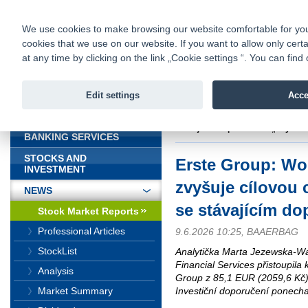
fio@fio.sk
Infomail:
Contacts
|
Pricelist
|
Career
|
We use cookies to make browsing our website comfortable for you. 
cookies that we use on our website. If you want to allow only certa
Fio banka is
Fio bank
at any time by clicking on the link „Cookie settings “. You can fi
providing f
investments 
Edit settings
Acce
INTRODUCTION
Introduction
>
News
>
Stock Marke
stávajícím doporučením „buy“
BANKING SERVICES
STOCKS AND
Erste Group: W
INVESTMENT
zvyšuje cílovou
NEWS
se stávajícím d
Stock Market Reports
Professional Articles
9.6.2026 10:25, BAAERBAG
StockList
Analytička Marta Jezewska-
Financial Services přistoupila 
Analysis
Group z 85,1 EUR (2059,6 Kč)
Investiční doporučení ponecha
Market Summary