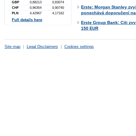
GBP
0,88213
0,83074
Erste: Morgan Stanley zvy
CHF
0,96354
0,90740
ponechává doporučení na 
PLN
4,42967
4,17162
Full details here
Erste Group Bank: Citi zv
150 EUR
Site map
|
Legal Disclaimers
|
Cookies settings