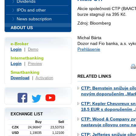
Dividends
Akcie společnosti CTP (BAAC
IPOs and other
burze stagnují na 395 Kč.
News subscription
Zdroj: Bloomberg
ABOUT US
Michal Bárta
Dozor nad Fio banka, a.s. vy
e-Broker
Prehlásenie
Login
|
Demo
Internetbanking
Login
|
Preview
Smartbanking
RELATED LINKS
Download
|
Activation
CTP: Bernstein snižuje cí
novým doporučením „Mark
CTP: Kepler Cheuvreux sni
18,5 EUR s doporučením 
EXCHANGE LIST
CTP: Wood & Company zvy
Buy
Sell
nastavuje cílovou cenu na
CZK
24,96847
23,53753
USD
1,19035
1,12100
CTP: Jefferies snižuje cí