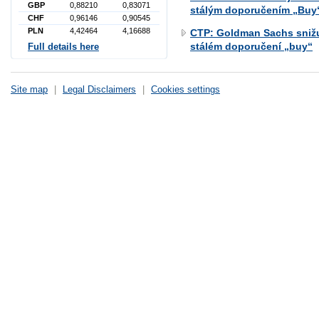
GBP
0,88210
0,83071
stálým doporučením „Buy
CHF
0,96146
0,90545
PLN
4,42464
4,16688
CTP: Goldman Sachs snižu
stálém doporučení „buy“
Full details here
Site map
|
Legal Disclaimers
|
Cookies settings