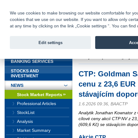
fio@fio.sk
Infomail:
Contacts
|
Pricelist
|
Career
|
We use cookies to make browsing our website comfortable for you. 
cookies that we use on our website. If you want to allow only certa
Fio banka is
Fio bank
at any time by clicking on the link „Cookie settings “. You can fi
providing f
investments 
Edit settings
Acce
INTRODUCTION
Introduction
>
News
>
Stock Marke
stávajícím doporučením „Buy“
BANKING SERVICES
STOCKS AND
CTP: Goldman Sa
INVESTMENT
cenu z 23,6 EUR
NEWS
stávajícím dopo
Stock Market Reports
Professional Articles
1.6.2026 09:36, BAACTP
StockList
Analytik Jonathan Kownator z 
cílové ceny akcií CTP NV z 2
Analysis
(609,6 Kč) se stávajícím dopo
Market Summary
Akcie CTP