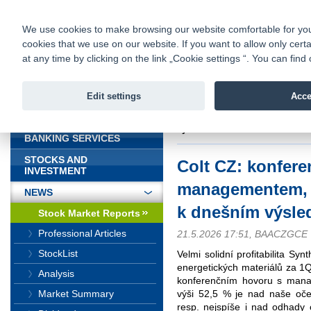
fio@fio.sk
Infomail:
Contacts
|
Pricelist
|
Career
|
We use cookies to make browsing our website comfortable for you. 
cookies that we use on our website. If you want to allow only certa
Fio banka is
Fio bank
at any time by clicking on the link „Cookie settings “. You can fi
providing f
investments 
Edit settings
Acce
INTRODUCTION
Introduction
>
News
>
Stock Marke
výsledkům
BANKING SERVICES
STOCKS AND
Colt CZ: konfere
INVESTMENT
managementem, 
NEWS
k dnešním výsl
Stock Market Reports
Professional Articles
21.5.2026 17:51, BAACZGCE
StockList
Velmi solidní profitabilita S
energetických materiálů za 1Q
Analysis
konferenčním hovoru s man
výši 52,5 % je nad naše oče
Market Summary
resp. nejspíše i nad odhady 