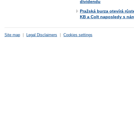
dividendu
Pražská burza otevírá růs
KB a Colt naposledy s ná
Site map
|
Legal Disclaimers
|
Cookies settings