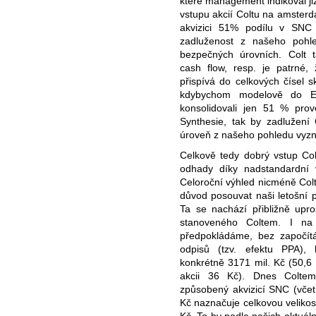
které management indikoval již
vstupu akcií Coltu na amsterd
akvizici 51% podílu v SNC
zadluženost z našeho pohle
bezpečných úrovních. Colt 
cash flow, resp. je patrné
přispívá do celkových čísel 
kdybychom modelově do EB
konsolidovali jen 51 % provo
Synthesie, tak by zadlužení 
úroveň z našeho pohledu vyzn
Celkově tedy dobrý vstup Co
odhady díky nadstandardní v
Celoroční výhled nicméně Col
důvod posouvat naši letošní p
Ta se nachází přibližně upr
stanoveného Coltem. I na 
předpokládáme, bez započít
odpisů (tzv. efektu PPA), 
konkrétně 3171 mil. Kč (50,6 K
akcii 36 Kč). Dnes Coltem 
způsobený akvizicí SNC (včet
Kč naznačuje celkovou velikost
Kč. To by podle našich aktuáln