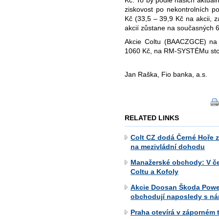
ziskovost po nekontrolních p
Kč (33,5 – 39,9 Kč na akcii, 
akcií zůstane na současných 62
Akcie Coltu (BAACZGCE) na 
1060 Kč, na RM-SYSTÉMu stou
Jan Raška, Fio banka, a.s.
RELATED LINKS
Colt CZ dodá Černé Hoře zb
na mezivládní dohodu
Manažerské obchody: V če
Coltu a Kofoly
Akcie Doosan Škoda Power
obchodují naposledy s ná
Praha otevírá v záporném t