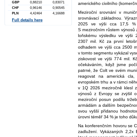
GBP
0,88210
0,83071
amerického civilního (komerčn
CHF
0,96146
0,90545
Meziroční srovnání v munič
PLN
4,42464
4,16688
srovnávací základnou. Výraz
Full details here
2025 ve výši cca 17,5 % 
S meziročním růstem výnosů 
loňskému výsledku ve výši 2
2307 mil. Kč za první letoš
odhadem ve výši cca 2500 mil
v tomto segmentu vykázal vy
ziskovost ve výši 774 mil. 
očekáváním, když jsme počí
patrné, že Colt ve svém mun
reagovat na americká cla,
evropském trhu a v rámci něh
v 1Q 2026 meziročně klesl 
výnosů z Evropy se zvýšil 
meziroční posun podílu trž
armádám a dalším bezpečnost
svou vyšší přidanou hodnot
úrovni téměř 34 % je toho dů
Na konferenčním hovoru se C
zadlužení. Vykázaných 2,2x 