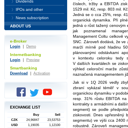
Dividends
číslech, tržby a EBITDA zis
1529 mil. Kč, resp. 803 mil. K
IPOs and other
Jedná se o cca 25%, resp. 41%
News subscription
organická dynamika. Při pln
jedná o růst tažený cenovým 
ABOUT US
jak poznamenal manage
Management Coltu celkově vyj
e-Broker
SNC. Zároveň dodává, že ve z
Login
|
Demo
marží mírně pod hladinu 50
plánovanými odstávkami ap
Internetbanking
v kontextu celoroku tedy s
Login
|
Preview
V dalších kvartálech se zisk
Smartbanking
výhled celoroční marže zůs
Download
|
Activation
naznačená managementem již v
Jak si v 1Q 2026 vedly zby
zbraní vykázal téměř v so
organickou dynamiku v podobě 
resp. 31% růstu EBITDA na
kontrakty s armádními a další
EXCHANGE LIST
segment) se podle předpokl
ziskovosti. Dnes upřesněný
Buy
Sell
CZK
24,96847
23,53753
segmentu) ve výši cca 2400 m
USD
1,19035
1,12100
robustně. Zároveň managemen