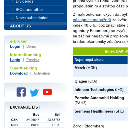
přináší vysoká rizika. Generál
Dividends
propouštěním a ztrátou části 
IPOs and other
Z makroekonomických dat byl
News subscription
nákupních manažerů
za květe
index 48,6 b., což značí stále
ABOUT US
agentury Bloomberg se zvyšuj
se začíná negativně propisovat
e-Broker
brzdou ekonomiky zůstává sek
Login
|
Demo
Index DAX -0
Internetbanking
Nejsilnější akcie
Login
|
Preview
Merck
(MRK)
Smartbanking
Download
|
Activation
Qiagen
(QIA)
Infineon Technologies
(IFX)
Porsche Automobil Holding
(PAH3)
EXCHANGE LIST
Siemens Healthineers
(SHL)
Buy
Sell
CZK
24,96847
23,53753
USD
1,19035
1,12100
Zdroj: Bloomberg