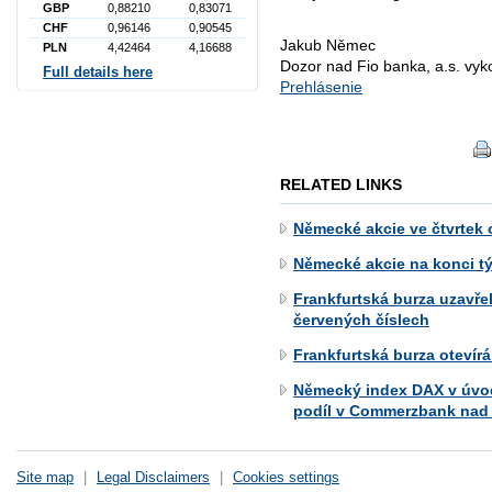
GBP
0,88210
0,83071
CHF
0,96146
0,90545
Jakub Němec
PLN
4,42464
4,16688
Dozor nad Fio banka, a.s. vy
Full details here
Prehlásenie
RELATED LINKS
Německé akcie ve čtvrtek o
Německé akcie na konci tý
Frankfurtská burza uzavře
červených číslech
Frankfurtská burza otevírá
Německý index DAX v úvodu 
podíl v Commerzbank nad
Site map
|
Legal Disclaimers
|
Cookies settings