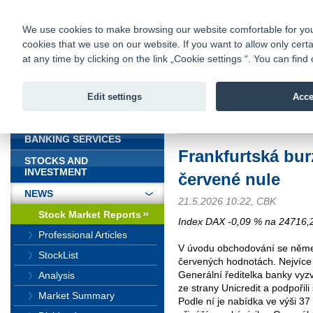
fio@fio.sk
Infomail:
Contacts
|
Pricelist
|
Career
|
We use cookies to make browsing our website comfortable for you. 
cookies that we use on our website. If you want to allow only certa
Fio banka is
Fio bank
at any time by clicking on the link „Cookie settings “. You can fi
providing f
investments 
Edit settings
Acce
INTRODUCTION
Introduction
>
News
>
Stock Marke
BANKING SERVICES
Frankfurtská bur
STOCKS AND
INVESTMENT
červené nule
NEWS
21.5.2026 10:22, CBK
Stock Market Reports
Index DAX -0,09 % na 24716,2
Professional Articles
V úvodu obchodování se něme
StockList
červených hodnotách. Nejvíce
Generální ředitelka banky vyzv
Analysis
ze strany Unicredit a podpoři
Market Summary
Podle ní je nabídka ve výši 