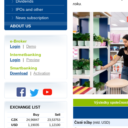
Dividends
roku.
IPOs and other
News subscription
ABOUT US
e-Broker
Login
|
Demo
Internetbanking
Login
|
Preview
Smartbanking
Download
|
Activation
Výsledky společnost
EXCHANGE LIST
Buy
Sell
CZK
24,96847
23,53753
Čisté tržby
(mld. USD)
USD
1,19035
1,12100