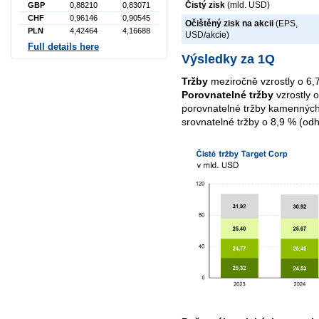
Čistý zisk
(mld. USD)
GBP
0,88210
0,83071
CHF
0,96146
0,90545
Očištěný zisk na akcii
(EPS,
PLN
4,42464
4,16688
USD/akcie)
Full details here
Výsledky za 1Q
Tržby
meziročně vzrostly o 6
Porovnatelné tržby
vzrostly 
porovnatelné tržby kamenných p
srovnatelné tržby o 8,9 % (od