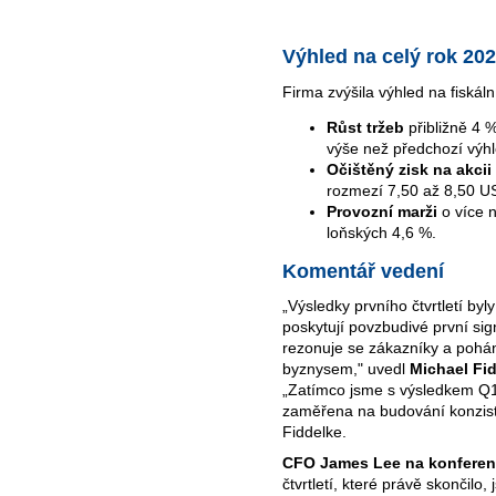
Výhled na celý rok 20
Firma zvýšila výhled na fiskál
Růst tržeb
přibližně 4 
výše než předchozí výhl
Očištěný zisk na akcii
rozmezí 7,50 až 8,50 U
Provozní marži
o více 
loňských 4,6 %.
Komentář vedení
„Výsledky prvního čtvrtletí byly
poskytují povzbudivé první sig
rezonuje se zákazníky a pohán
byznysem," uvedl
Michael Fid
„Zatímco jsme s výsledkem Q1
zaměřena na budování konzist
Fiddelke.
CFO James Lee na konferen
čtvrtletí, které právě skončilo