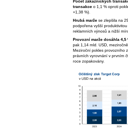
Počet zákaznických transak
transakce
o 1,1 % oproti pok
+1,38 %).
Hrubá marže
se zlepšila na 2
podpořena vyšší produktivitou
reklamních výnosů a nižší míro
Provozní marže dosáhla 4,5
pak 1,14 mld. USD, meziročně
Meziroční pokles provozního z
právních vyrovnání v prvním čt
roce zopakovány.