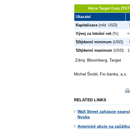
Akcie Target Corp (TGT)
Ukazatel
Kapitalizace
(mld. USD)
Vývoj za letošní rok
(%)
+
52týdenní minimum
(USD)
52týdenní maximum
(USD)
1
Zdroj: Bloomberg, Target
Michal Šnobl, Fio banka, a.s.
RELATED LINKS
Wall Street zahajuje seanc
Nvidie
Americké akcie na začátku