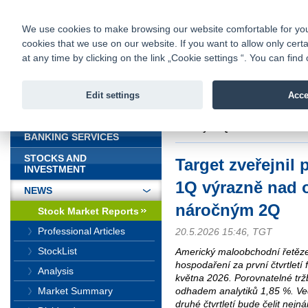
fio@fio.sk
Infomail:
Contacts
|
Pricelist
|
Career
|
We use cookies to make browsing our website comfortable for you. 
cookies that we use on our website. If you want to allow only certa
Fio banka is
Fio bank
at any time by clicking on the link „Cookie settings “. You can fi
providing f
investments 
Edit settings
Acce
INTRODUCTION
Introduction
>
News
>
Stock Marke
náročným 2Q
BANKING SERVICES
STOCKS AND
Target zveřejnil 
INVESTMENT
1Q výrazně nad 
NEWS
náročným 2Q
Stock Market Reports
Professional Articles
20.5.2026 15:46, TGT
StockList
Americký maloobchodní řetězec
hospodaření za první čtvrtletí 
Analysis
května 2026. Porovnatelné trž
odhadem analytiků 1,85 %. Ved
Market Summary
druhé čtvrtletí bude čelit ne