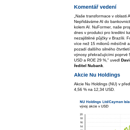
Komentář vedení
„Naše transformace v oblasti AI
Nepřidáváme AI do bankovnict
kolem AI. NuFormer, naše prop
dnes v produkci pro kreditní ka
nezajištěné půjčky v Brazílii. 
více než 15 milionů měsíčně ak
pozadí dalšího silného čtvrtlet
výnosy překračujícími poprvé 
USD a ROE 29 %," uvedl
Davi
ředitel Nubank
.
Akcie Nu Holdings
Akcie Nu Holdings (NU) v před
4,56 % na 12,34 USD.