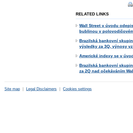
RELATED LINKS
Wall Street v úvodu odepis
bublinou v polovodičovém
Brazilská bankovní skupin
výsledky za 3Q, výnosy vz
Americké indexy se v úvo
Brazilská bankovní skupin
za 2Q nad očekáváním Wall
Site map
|
Legal Disclaimers
|
Cookies settings