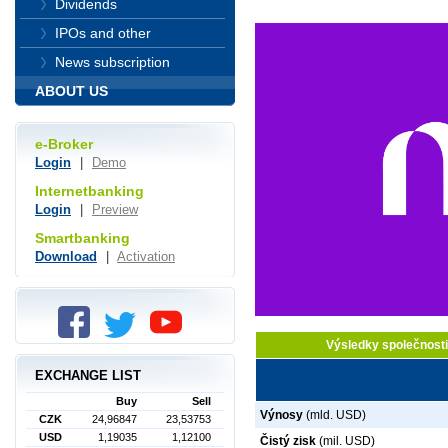
Dividends
IPOs and other
News subscription
ABOUT US
e-Broker
Login
|
Demo
Internetbanking
Login
|
Preview
Smartbanking
Download
|
Activation
Výsledky společnosti
EXCHANGE LIST
Buy
Sell
Výnosy
(mld. USD)
CZK
24,96847
23,53753
USD
1,19035
1,12100
Čistý zisk
(mil. USD)