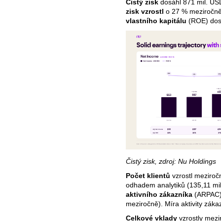
Čistý zisk
dosáhl 871 mil. US
zisk vzrostl
o 27 % meziročně
vlastního kapitálu
(ROE) dosá
Čistý zisk, zdroj: Nu Holdings
Počet klientů
vzrostl meziroč
odhadem analytiků (135,11 mil
aktivního zákazníka
(ARPAC)
meziročně). Míra aktivity záka
Celkové vklady
vzrostly mezi