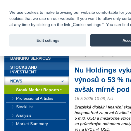
fio@fio.sk
Infomail:
Contacts
|
Pricelist
|
Career
|
We use cookies to make browsing our website comfortable for you. 
cookies that we use on our website. If you want to allow only certa
Fio banka is
Fio bank
at any time by clicking on the link „Cookie settings “. You can fi
providing f
investments 
Edit settings
Acce
INTRODUCTION
Introduction
>
News
>
Stock Marke
mírně pod odhady analytiků
BANKING SERVICES
STOCKS AND
Nu Holdings vyká
INVESTMENT
výnosů o 53 % n
NEWS
avšak mírně pod
Stock Market Reports
Professional Articles
15.5.2026 10:08, NU
StockList
Brazilská digitální finanční sk
hospodaření za první čtvrtletí
Analysis
5 mld. USD a meziročně vzros
za průměrným odhadem analytik
Market Summary
% na 871 mil. USD.