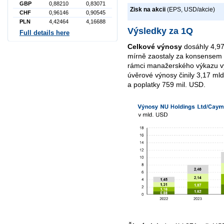
GBP
0,88210
0,83071
Zisk na akcii
(EPS, USD/akcie)
CHF
0,96146
0,90545
PLN
4,42464
4,16688
Výsledky za 1Q
Full details here
Celkové výnosy
dosáhly 4,97
mírně zaostaly za konsensem a
rámci manažerského výkazu vý
úvěrové výnosy činily 3,17 ml
a poplatky 759 mil. USD.