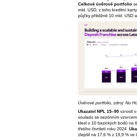
Celkové úvěrové portfolio
se
mld. USD, z toho kreditní karty
půjčky přibližně 10 mld. USD a
Úvěrové portfolio, zdroj: Nu H
Ukazatel NPL 15–90
vzrostl o
souladu se sezónním vzorcem p
klesl o 10 bazických bodů na 
třetího čtvrtletí roku 2024.
Uka
zlepšil na 17,6 % z 19,9 % ve č