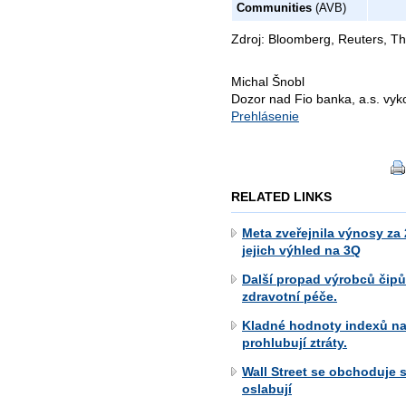
Communities
(AVB)
Zdroj: Bloomberg, Reuters, Th
Michal Šnobl
Dozor nad Fio banka, a.s. vy
Prehlásenie
RELATED LINKS
Meta zveřejnila výnosy za
jejich výhled na 3Q
Další propad výrobců čip
zdravotní péče.
Kladné hodnoty indexů na
prohlubují ztráty.
Wall Street se obchoduje 
oslabují