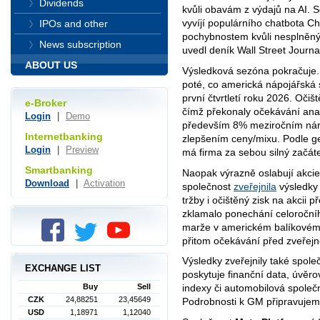
Dividends
kvůli obavám z výdajů na AI.
vyvíjí populárního chatbota 
IPOs and other
pochybnostem kvůli nesplněn
News subscription
uvedl deník Wall Street Journa
ABOUT US
Výsledková sezóna pokračuje.
poté, co americká nápojářská
první čtvrtletí roku 2026. Očiš
e-Broker
čímž překonaly očekávání anal
Login
|
Demo
především 8% meziročním nár
Internetbanking
zlepšením ceny/mixu. Podle g
Login
|
Preview
má firma za sebou silný začát
Smartbanking
Naopak výrazně oslabují akci
Download
|
Activation
společnost
zveřejnila
výsledky 
tržby i očištěný zisk na akcii 
zklamalo ponechání celoroční
marže v americkém balíkovém 
přitom očekávání před zveřej
Výsledky zveřejnily také spol
EXCHANGE LIST
poskytuje finanční data, úvěro
Buy
Sell
indexy či automobilová spole
CZK
24,88251
23,45649
Podrobnosti k GM připravujem
USD
1,18971
1,12040