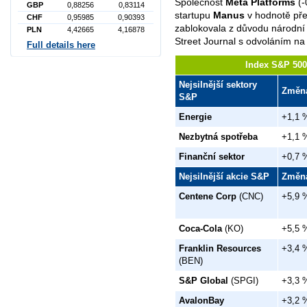
Společnost
Meta Platforms
(-
GBP
0,88256
0,83114
startupu
Manus
v hodnotě pře
CHF
0,95985
0,90393
zablokovala z důvodu národní 
PLN
4,42665
4,16878
Street Journal s odvoláním na
Full details here
Index S&P 500 
Nejsilnější sektory
Změn
S&P
Energie
+1,1 
Nezbytná spotřeba
+1,1 
Finanční sektor
+0,7 
Nejsilnější akcie S&P
Změn
Centene Corp
(CNC)
+5,9 
Coca-Cola
(KO)
+5,5 
Franklin Resources
+3,4 
(BEN)
S&P Global
(SPGI)
+3,3 
AvalonBay
+3,2 