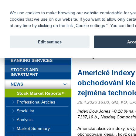
fio@fio.sk
Infomail:
Contacts
|
Pricelist
|
Career
|
We use cookies to make browsing our website comfortable for you. 
cookies that we use on our website. If you want to allow only certa
Fio banka is
Fio bank
at any time by clicking on the link „Cookie settings “. You can fi
providing f
investments 
Edit settings
Acce
INTRODUCTION
Introduction
>
News
>
Stock Marke
technologické akcie
BANKING SERVICES
STOCKS AND
Americké indexy
INVESTMENT
obchodování kles
NEWS
zejména technol
Stock Market Reports
Professional Articles
28.4.2026 16:00, GM, KO, U
StockList
Index Dow Jones +0,18 % na 
7137,19 b., Nasdaq Composite
Analysis
Market Summary
Americké akciové indexy, s v
obchodování klesají, když osl