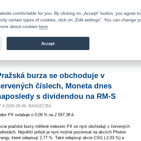
Contacts
|
Pricelist
|
Career
|
Write to us
|
FAQ
|
ite comfortable for you. By clicking on „Accept“ button, you agree to t
only certain types of cookies, click on „Edit settings“. You can change y
Fio banka is a modern Czech financial institution that stands 
t more about cookies
here
.
providing fee-free general banking services and adept facilita
investments in financial securities.
Accept
troduction
>
News
>
Stock Market Reports
>
Pražská burza se obchoduje v červ
ividendou na RM-S
Pražská burza se obchoduje v
červených číslech, Moneta dnes
naposledy s dividendou na RM-S
7.4.2026 09:49, BAAGECBA
ndex PX oslabuje o 0,09 % na 2 597,38 b.
kcie pražské burzy měřené indexem PX se nyní obchodují v červených
odnotách. Největší pohyb je nyní možné pozorovat na akciích Photon
nergy, které odepisují 2,77 %. Také odepisují akcie CSG (-2,03 %) a