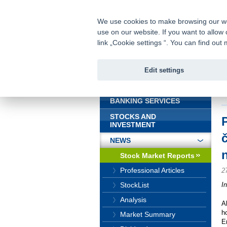
fio@fio.sk
Infomail:
We use cookies to make browsing our webs
use on our website. If you want to allow 
Fio bank
link „Cookie settings “. You can find ou
Edit settings
INTRODUCTION
In
d
BANKING SERVICES
STOCKS AND
INVESTMENT
NEWS
Stock Market Reports
Professional Articles
2
I
StockList
Analysis
A
h
Market Summary
E