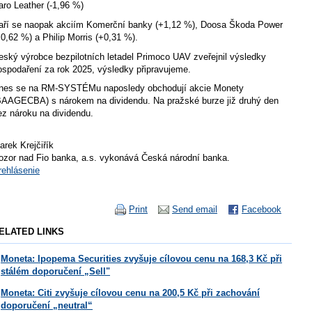
aro Leather (-1,96 %)
aří se naopak akciím Komerční banky (+1,12 %), Doosa Škoda Power
+0,62 %) a Philip Morris (+0,31 %).
eský výrobce bezpilotních letadel Primoco UAV zveřejnil výsledky
ospodaření za rok 2025, výsledky připravujeme.
nes se na RM-SYSTÉMu naposledy obchodují akcie Monety
BAAGECBA) s nárokem na dividendu. Na pražské burze již druhý den
ez nároku na dividendu.
arek Krejčiřík
ozor nad Fio banka, a.s. vykonává Česká národní banka.
rehlásenie
Print
Send email
Facebook
ELATED LINKS
Moneta: Ipopema Securities zvyšuje cílovou cenu na 168,3 Kč při
stálém doporučení „Sell"
Moneta: Citi zvyšuje cílovou cenu na 200,5 Kč při zachování
doporučení „neutral“