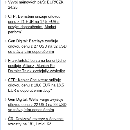
Vývoj měnových párů: EUR/CZK
24,25
CTP: Bernstein snižuje cílovou
cenu z 21 EUR na 17,5 EUR s
novým doporučením „Market
perform“
Gen Digital: Barclays zvyšuje
cílovou cenu z 27 USD na 32 USD
se stávajícím doporučením
Frankfurtská burza na konci týdne
posiluje, Allianz, Munich Re,
Daimler Truck zveřejnily výsledky
CTP: Kepler Cheuvreux snižuje
cílovou cenu z 19,6 EUR na 18,5
EUR s doporučením „buy“
Gen Digital: Wells Fargo zvyšuje
cílovou cenu z 22 USD na 28 USD
se stávajícím doporučením
ČR: Devizové rezervy v červenci
vzrostly na 181,1 mld. Kč