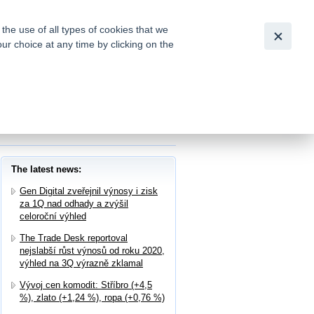
Slovensky
|
English
he use of all types of cookies that we
our choice at any time by clicking on the
out for
tion of
ených číslech, Moneta dnes naposledy s
The latest news:
Gen Digital zveřejnil výnosy i zisk
za 1Q nad odhady a zvýšil
celoroční výhled
The Trade Desk reportoval
nejslabší růst výnosů od roku 2020,
výhled na 3Q výrazně zklamal
Vývoj cen komodit: Stříbro (+4,5
%), zlato (+1,24 %), ropa (+0,76 %)