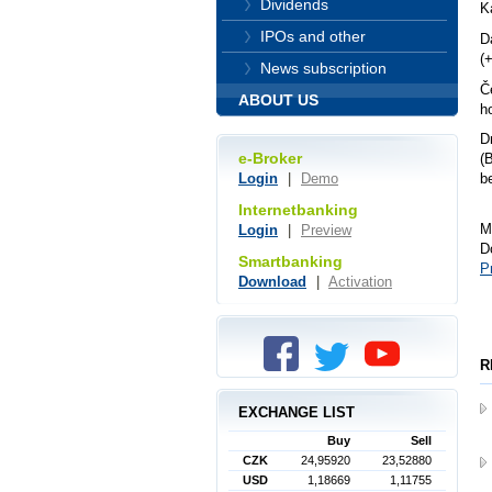
Dividends
K
IPOs and other
D
(
News subscription
Č
ABOUT US
h
D
e-Broker
(
Login
|
Demo
b
Internetbanking
M
Login
|
Preview
D
Smartbanking
P
Download
|
Activation
R
EXCHANGE LIST
Buy
Sell
CZK
24,95920
23,52880
USD
1,18669
1,11755