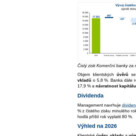
Čistý zisk Komerční banky za 
Objem klientských
úvěrů
se 
vkladů
o 5,8 %. Banka dále 
17,9
% a
návratnost kapitálu
Dividenda
Management navrhuje
divide
% z čistého zisku minulého rok
hodlá příští rok vyplatit 80 %.
Výhled na 2026
Klientské
úvěry, vklady
a
vý