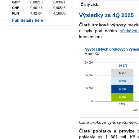
GBP
0,88210
0,83071
Čistý zisk
CHF
0,96146
0,90545
PLN
4,42464
4,16688
Výsledky za 4Q 2025
Full details here
Čisté úrokové výnosy
meziro
a byly pod naším
očekáván
konsensem.
Čisté úrokové výnosy Komerč
Čisté poplatky a provize
o
poklesly na 1 861 mil. Kč 