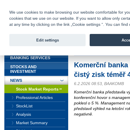
fio@fio.sk
Infomail:
Contacts
|
Pricelist
|
Career
|
We use cookies to make browsing our website comfortable for you. 
cookies that we use on our website. If you want to allow only certa
Fio banka is
Fio bank
at any time by clicking on the link „Cookie settings “. You can fi
providing f
investments 
Edit settings
Acce
INTRODUCTION
Introduction
>
News
>
Stock Marke
BANKING SERVICES
Komerční banka 
STOCKS AND
INVESTMENT
čistý zisk téměř 
NEWS
6.2.2026 08:53, BAAKOMB
Stock Market Reports
Komerční banka představila v
konferenční hovor s manageme
Professional Articles
poklesl o 5 %. Management nav
StockList
představil výhled na letošní r
negativně.
Analysis
Market Summary