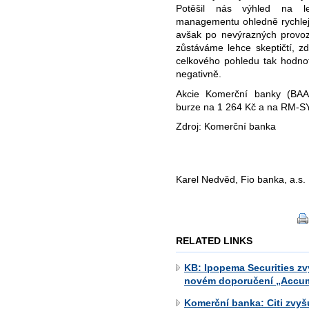
Potěšil nás výhled na le
managementu ohledně rychlejš
avšak po nevýrazných provozn
zůstáváme lehce skeptičtí, zd
celkového pohledu tak hodno
negativně.
Akcie Komerční banky (BAA
burze na 1 264 Kč a na RM-S
Zdroj: Komerční banka
Karel Nedvěd, Fio banka, a.s.
RELATED LINKS
KB: Ipopema Securities zv
novém doporučení „Accum
Komerční banka: Citi zvyš