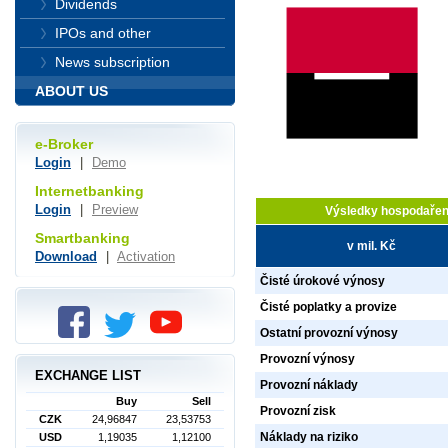
Dividends
IPOs and other
News subscription
ABOUT US
e-Broker
Login
|
Demo
Internetbanking
Login
|
Preview
Výsledky hospodařen
Smartbanking
v mil. Kč
Download
|
Activation
Čisté úrokové výnosy
Čisté poplatky a provize
Ostatní provozní výnosy
Provozní výnosy
EXCHANGE LIST
Provozní náklady
Buy
Sell
Provozní zisk
CZK
24,96847
23,53753
Náklady na riziko
USD
1,19035
1,12100