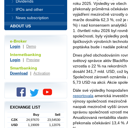
Dividends
roku 2025. Výsledky ve všech 
překonaly průměrná očekávání
IPOs and other
vyjádření meziročně vzrostly 
News subscription
marže dosáhla 62,3 %, což je n
%) i nad konsensem analytiků 
ABOUT US
1. čtvrtletí roku 2026 byl rovn
společnosti, byly výsledky pod
e-Broker
špičkových výrobních technolog
Login
|
Demo
poptávka bude i nadále pokrač
Internetbanking
Dnes před obchodováním rov
Login
|
Preview
světový správce aktiv BlackRo
vzrostla o 22 % na rekordních 1
Smartbanking
dosáhl 341,7 mld. USD, což by
Download
|
Activation
Společnost zároveň oznámila z
5,73 USD na akcii. Akcie spole
Dále své výsledky hospodaření
reportovala
americká investič
výnosy společnosti meziročně p
naopak meziročně vyšší úrovn
EXCHANGE LIST
správou společnosti vzrostl m
Buy
Sell
Anualizovaná rentabilita vlast
CZK
24,97670
23,54530
překonala očekávání 13,4 %. A
USD
1,19009
1,12076