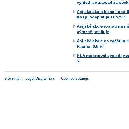
výhled ale zaostal za oče
Asijské akcie klesají pod 
Kospi odepisuje až 5,5 %
Asijské akcie rostou na m
výrazně posiluje
Asijské akcie na začátku m
Pacific -0,6 %
KLA reportoval výsledky za
%
Site map
|
Legal Disclaimers
|
Cookies settings