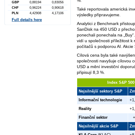
%.
GBP
0,88194
0,83056
CHF
0,96224
0,90618
Také reportovala americká inv
PLN
4,42908
4,17106
výsledky připravujeme.
Full details here
Analytici z Benchmark přistoup
SanDisk na 450 USD z přechoz
ponechali ponechala na „Buy“.
vidí u společnosti příležitost 
počítačů s podporou AI. Akcie 
Cílová cena byla také navýšen
společnosti navyšuje cílovou
USD a mění investiční doporuč
připisují 8,3 %.
Index S&P 500 
Nejsilnější sektory S&P
Zm
Informační technologie
+1
Reality
+1
Finanční sektor
Nejsilnější akcie S&P
Zm
KLA Corp
(KLAC)
+8