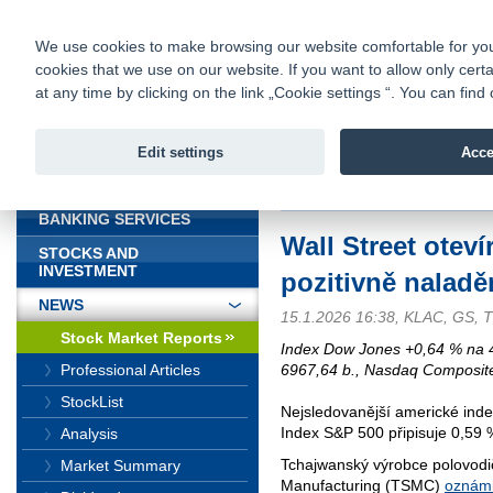
fio@fio.sk
Infomail:
Contacts
|
Pricelist
|
Career
|
We use cookies to make browsing our website comfortable for you. 
cookies that we use on our website. If you want to allow only certa
Fio banka is
Fio bank
at any time by clicking on the link „Cookie settings “. You can fi
providing f
investments 
Edit settings
Acce
INTRODUCTION
Introduction
>
News
>
Stock Marke
BANKING SERVICES
Wall Street oteví
STOCKS AND
INVESTMENT
pozitivně naladě
NEWS
15.1.2026 16:38, KLAC, GS,
Stock Market Reports
Index Dow Jones +0,64 % na 
6967,64 b., Nasdaq Composit
Professional Articles
StockList
Nejsledovanější americké inde
Index S&P 500 připisuje 0,59 
Analysis
Tchajwanský výrobce polovod
Market Summary
Manufacturing (TSMC)
oznámi