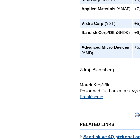
Applied Materials
(AMAT)
+7
Vistra Corp
(VST)
+6
Sandisk Corp/DE
(SNDK)
+6
Advanced Micro Devices
+6
(AMD)
Zdroj: Bloomberg
Marek Krejčiřík
Dozor nad Fio banka, a.s. vy
Prehlásenie
RELATED LINKS
Sandisk ve 4Q překonal od