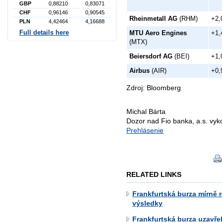
GBP
0,88210
0,83071
CHF
0,96146
0,90545
Rheinmetall AG
(RHM)
+2,
PLN
4,42464
4,16688
Full details here
MTU Aero Engines
+1,
(MTX)
Beiersdorf AG
(BEI)
+1,
Airbus
(AIR)
+0,
Zdroj: Bloomberg
Michal Bárta
Dozor nad Fio banka, a.s. vy
Prehlásenie
RELATED LINKS
Frankfurtská burza mírně r
výsledky
Frankfurtská burza uzavře