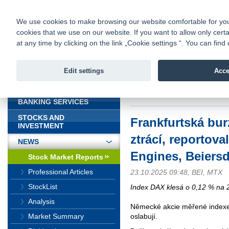
fio@fio.sk
Infomail:
Contacts
|
Pricelist
|
Career
|
We use cookies to make browsing our website comfortable for you. 
cookies that we use on our website. If you want to allow only certa
Fio banka is
Fio bank
at any time by clicking on the link „Cookie settings “. You can fi
providing f
investments 
Edit settings
Acce
INTRODUCTION
Introduction
>
News
>
Stock Marke
Beiersdorf a SAP
BANKING SERVICES
STOCKS AND
Frankfurtská bu
INVESTMENT
ztrácí, reportov
NEWS
Engines, Beiers
Stock Market Reports
Professional Articles
23.10.2025 09:48, BEI, MTX
StockList
Index DAX klesá o 0,12 % na 
Analysis
Německé akcie měřené index
Market Summary
oslabují.