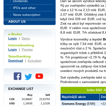
Daří se akciím výrobce letec
Dividends
%) po zveřejnění výsledků za
IPOs and other
růst o 12 % na 2,13 mld. EUR
2,07 mld. EUR. Očištěný zisk 
News subscription
když činil 339 mil. EUR, což 
ABOUT US
Zisk na akcii byl reportován v
EUR. V celém roce společnost 
8,8 mld. EUR. Trh očekával 8
e-Broker
Login
|
Demo
Výrobce kosmetiky a lepidel
B
tržby ve výši 7,54 mld. EUR, 
Internetbanking
meziroční růst o 2 %. Společn
Login
|
Preview
organických tržeb o přibližně 
Smartbanking
%. Trh projektoval +2,79 %. A
Download
|
Activation
společnost zveřejnila celkově 
upozornili na zářijový růst tr
uvedení nových produktů na tr
Své výsledky zveřejnila také 
Podrobnosti v samostatné zpr
EXCHANGE LIST
Index DAX -0
Buy
Sell
Nejsilnější akcie
Zm
CZK
24,96847
23,53753
USD
1,19035
1,12100
Siemens Energy
(ENR)
+3,