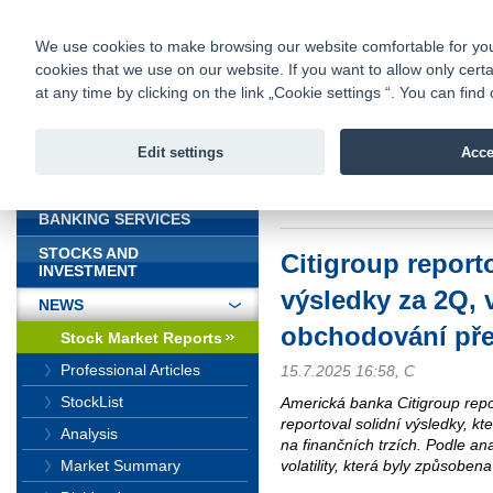
fio@fio.sk
Infomail:
Contacts
|
Pricelist
|
Career
|
We use cookies to make browsing our website comfortable for you. 
cookies that we use on our website. If you want to allow only certa
Fio banka is
Fio bank
at any time by clicking on the link „Cookie settings “. You can fi
providing f
investments 
Edit settings
Acce
INTRODUCTION
Introduction
>
News
>
Stock Marke
očekávání
BANKING SERVICES
STOCKS AND
Citigroup report
INVESTMENT
výsledky za 2Q, 
NEWS
obchodování pře
Stock Market Reports
Professional Articles
15.7.2025 16:58, C
StockList
Americká banka Citigroup rep
reportoval solidní výsledky, k
Analysis
na finančních trzích. Podle an
volatility, která byly způsoben
Market Summary