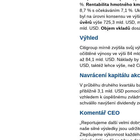
%.
Rentabilita hmotného k
8,7 % s očekáváním 7,1 %. Uka
byl na úrovni konsensu ve výš
úvěrů
výše 725,3 mld. USD, m
mld. USD.
Objem vkladů
dosá
Výhled
Citigroup mírně zvýšila svůj v
očištěné výnosy ve výši 84 ml
až 84,1 mld. USD. Náklady by 
USD, taktéž lehce výše, než Cit
Navrácení kapitálu ak
V průběhu druhého kvartálu b
přibližně 3,1 mld. USD pomocí
vzhledem k úspěšnému zvlád
schválilo navýšení dividendy 
Komentář CEO
„Reportujeme další velmi dobr
naše silné výsledky jsou udrž
Zlepšujeme výkonnost každéh