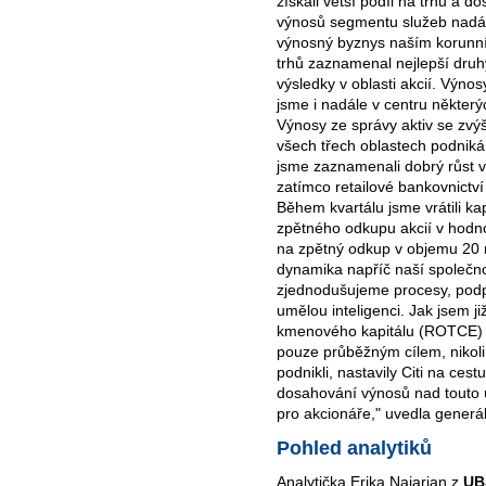
získali větší podíl na trhu a 
výnosů segmentu služeb nadál
výnosný byznys naším korunn
trhů zaznamenal nejlepší druh
výsledky v oblasti akcií. Výno
jsme i nadále v centru někter
Výnosy ze správy aktiv se zvý
všech třech oblastech podniká
jsme zaznamenali dobrý růst 
zatímco retailové bankovnictví
Během kvartálu jsme vrátili ka
zpětného odkupu akcií v hodn
na zpětný odkup v objemu 20 
dynamika napříč naší společnos
zjednodušujeme procesy, pod
umělou inteligenci. Jak jsem již
kmenového kapitálu (ROTCE) ve
pouze průběžným cílem, nikoli
podnikli, nastavily Citi na ce
dosahování výnosů nad touto ú
pro akcionáře," uvedla generál
Pohled analytiků
Analytička Erika Najarian z
UB