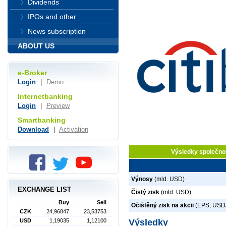
Dividends
IPOs and other
News subscription
ABOUT US
e-Broker
Login
|
Demo
Internetbanking
Login
|
Preview
Smartbanking
Download
|
Activation
Výsledky společnos
Výnosy
(mld. USD)
EXCHANGE LIST
Čistý zisk
(mld. USD)
Buy
Sell
Očištěný zisk na akcii
(EPS, USD/
CZK
24,96847
23,53753
USD
1,19035
1,12100
Výsledky