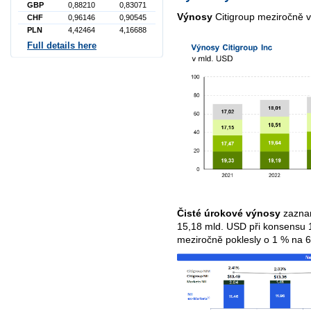
GBP
0,88210
0,83071
Výnosy
Citigroup meziročně v
CHF
0,96146
0,90545
PLN
4,42464
4,16688
Full details here
Čisté úrokové výnosy
zaznam
15,18 mld. USD při konsensu
meziročně poklesly o 1 % na 