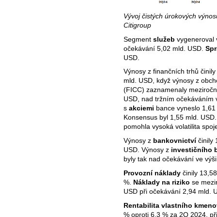
Vývoj čistých úrokových výnosů
Citigroup
Segment
služeb
vygeneroval 
očekávání 5,02 mld. USD.
Spr
USD.
Výnosy z finančních trhů činil
mld. USD, když výnosy z obc
(FICC) zaznamenaly meziroční
USD, nad tržním očekáváním v
s
akciemi
bance vyneslo 1,61 
Konsensus byl 1,55 mld. USD.
pomohla vysoká volatilita spoj
Výnosy z
bankovnictví
činily
USD. Výnosy z
investičního 
byly tak nad očekávání ve výši
Provozní náklady
činily 13,5
%.
Náklady na riziko
se mezir
USD při očekávání 2,94 mld. 
Rentabilita vlastního kmeno
% oproti 6,3 % za 2Q 2024, př