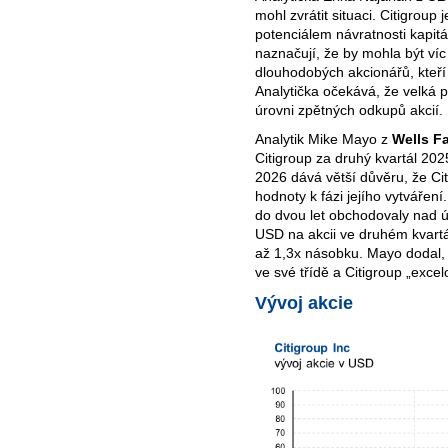
mohl zvrátit situaci. Citigroup
potenciálem návratnosti kapitá
naznačují, že by mohla být víc 
dlouhodobých akcionářů, kteří 
Analytička očekává, že velká
úrovni zpětných odkupů akcií.
Analytik Mike Mayo z
Wells F
Citigroup za druhý kvartál 20
2026 dává větší důvěru, že Cit
hodnoty k fázi jejího vytváření
do dvou let obchodovaly nad 
USD na akcii ve druhém kvartá
až 1,3x násobku. Mayo dodal, 
ve své třídě a Citigroup „excelo
Vývoj akcie