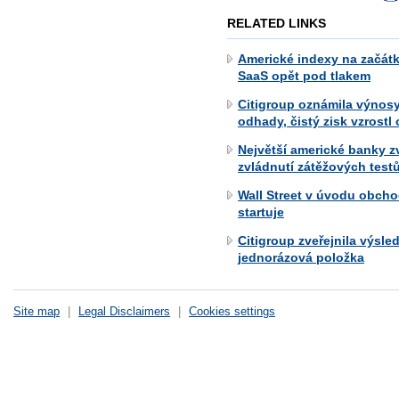
RELATED LINKS
Americké indexy na začát
SaaS opět pod tlakem
Citigroup oznámila výnos
odhady, čistý zisk vzrostl
Největší americké banky 
zvládnutí zátěžových test
Wall Street v úvodu obcho
startuje
Citigroup zveřejnila výsled
jednorázová položka
Site map
|
Legal Disclaimers
|
Cookies settings