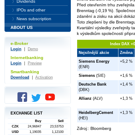
Dividends
Před otevřením trhu zveřejnil
IPOs and other
Brenntag (-0,19 %). Společnos
zdanění a zisku na akcii doká
News subscription
Toto zlepšení by dle Brenntag
ABOUT US
Kvartální výsledky zveřejnily 
k výsledkům společností připr
e-Broker
Index DAX +0
Login
|
Demo
Nejsilnější akcie
Změna
Internetbanking
Siemens Energy
+5,2 %
Login
|
Preview
(ENR)
Smartbanking
Siemens
(SIE)
+1,6 %
Download
|
Activation
Deutsche Bank
+1,4 %
(DBK)
Allianz
(ALV)
+1,3 %
HeidelbergCement
+1,3 %
EXCHANGE LIST
(HEI)
Buy
Sell
CZK
24,96847
23,53753
Zdroj:: Bloomberg
USD
1,19035
1,12100