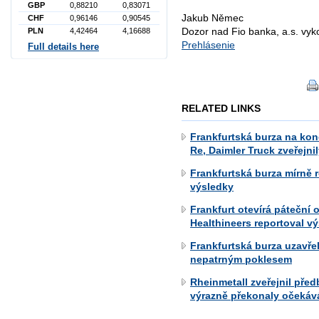
GBP
0,88210
0,83071
Jakub Němec
CHF
0,96146
0,90545
Dozor nad Fio banka, a.s. vy
PLN
4,42464
4,16688
Prehlásenie
Full details here
RELATED LINKS
Frankfurtská burza na konc
Re, Daimler Truck zveřejni
Frankfurtská burza mírně r
výsledky
Frankfurt otevírá páteční
Healthineers reportoval v
Frankfurtská burza uzavře
nepatrným poklesem
Rheinmetall zveřejnil před
výrazně překonaly očekáv