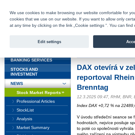
fio@fio.sk
Infomail:
Contacts
|
Pricelist
|
Career
|
We use cookies to make browsing our website comfortable for you. 
cookies that we use on our website. If you want to allow only certa
Fio banka is
Fio bank
at any time by clicking on the link „Cookie settings “. You can fi
providing f
investments 
Edit settings
Acce
INTRODUCTION
Introduction
>
News
>
Stock Marke
BANKING SERVICES
DAX otevírá v ze
STOCKS AND
INVESTMENT
reportoval Rhein
NEWS
Brenntag
Stock Market Reports
12.3.2025 09:47, RHM, BNR,
Professional Articles
Index DAX +0,72 % na 22489,
StockList
V úvodu středeční seance se f
Analysis
hodnotách, nejvíce posiluje s
Market Summary
to poté co společnosti vyhrál
svého zařízení na výstavbu pl