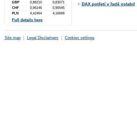
GBP
0,88210
0,83071
DAX potřetí v řadě oslabil
CHF
0,96146
0,90545
PLN
4,42464
4,16688
Full details here
Site map
|
Legal Disclaimers
|
Cookies settings