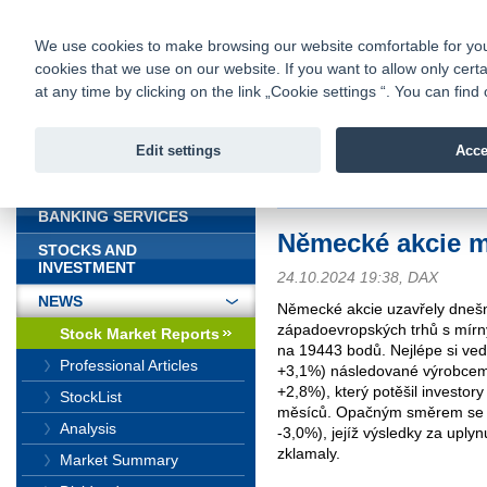
fio@fio.sk
Infomail:
Contacts
|
Pricelist
|
Career
|
We use cookies to make browsing our website comfortable for you. 
cookies that we use on our website. If you want to allow only certa
Fio banka is
Fio bank
at any time by clicking on the link „Cookie settings “. You can fi
providing f
investments 
Edit settings
Acce
INTRODUCTION
Introduction
>
News
>
Stock Marke
BANKING SERVICES
Německé akcie mí
STOCKS AND
INVESTMENT
24.10.2024 19:38, DAX
NEWS
Německé akcie uzavřely dnešn
západoevropských trhů s mírný
Stock Market Reports
na 19443 bodů. Nejlépe si ved
Professional Articles
+3,1%) následované výrobcem
+2,8%), který potěšil investor
StockList
měsíců. Opačným směrem se 
Analysis
-3,0%), jejíž výsledky za uply
zklamaly.
Market Summary