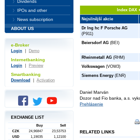
Dividends
Index DAX +
IPOs and other
Nejsilnější akcie
News subscription
Dr Ing hc F Porsche AG
ABOUT US
(P911)
Beiersdorf AG
(BEI)
e-Broker
Login
|
Demo
Rheinmetall AG
(RHM)
Internetbanking
Login
|
Preview
Volkswagen
(VOW3)
Smartbanking
Siemens Energy
(ENR)
Download
|
Activation
Daniel Marván
Dozor nad Fio banka, a.s. vy
Prehlásenie
EXCHANGE LIST
Buy
Sell
CZK
24,96847
23,53753
RELATED LINKS
USD
1,19035
1,12100