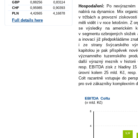
GBP
0,88256
0,83114
Hospodaření:
Po nevýrazném r
CHF
0,95985
0,90393
nabírá na dynamice. Mix organic
PLN
4,42665
4,16878
v tržbách a provozní ziskovost
Full details here
měli vidět i v roce letošním. Z 
se výsledky na americkém kom
v segmentu ozbrojených složek 
a inovací již předpokládáme zna
i ze strany švýcarského vý
kapitolou je pak příspěvek nové 
významného tuzemského produ
další výrazný mezník v historii
resp. EBITDA zisk z hladiny 15
úrovní kolem 25 mld. Kč, resp. 
Colt razantně vstupuje do pers
pro své zákazníky komplexním 