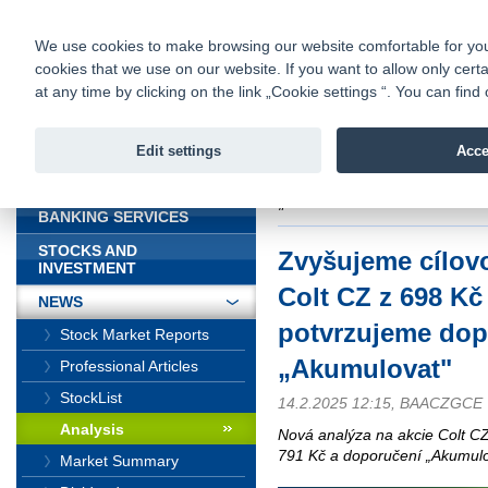
fio@fio.sk
Infomail:
Contacts
|
Pricelist
|
Career
|
We use cookies to make browsing our website comfortable for you. 
cookies that we use on our website. If you want to allow only certa
Fio banka is
Fio bank
at any time by clicking on the link „Cookie settings “. You can fi
providing f
investments 
Edit settings
Acce
INTRODUCTION
Introduction
>
News
>
Analysis
>
Z
„Akumulovat"
BANKING SERVICES
STOCKS AND
Zvyšujeme cílov
INVESTMENT
Colt CZ z 698 Kč
NEWS
potvrzujeme dop
Stock Market Reports
„Akumulovat"
Professional Articles
StockList
14.2.2025 12:15, BAACZGCE
Analysis
Nová analýza na akcie Colt C
791 Kč a doporučení „Akumulo
Market Summary