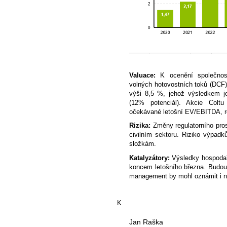
Valuace:
K ocenění společnost
volných hotovostních toků (DCF)
výši 8,5 %, jehož výsledkem j
(12% potenciál). Akcie Colt
očekávané letošní EV/EBITDA, r
Rizika:
Změny regulatorního pros
civilním sektoru. Riziko výpad
složkám.
Katalyzátory:
Výsledky hospodař
koncem letošního března. Budou 
management by mohl oznámit i ná
K
Jan Raška