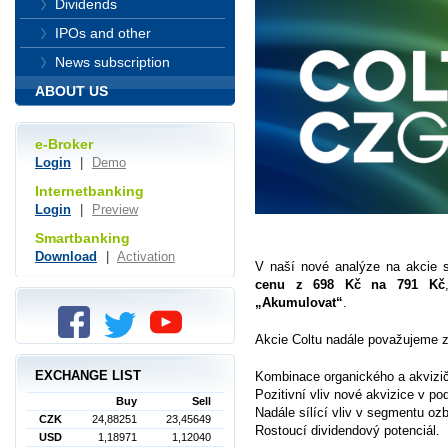
Dividends
IPOs and other
News subscription
ABOUT US
e-Broker
Login
|
Demo
Internetbanking
Login
|
Preview
Smartbanking
Download
|
Activation
V naší nové analýze na akcie 
cenu z 698 Kč na 791 Kč
„Akumulovat“
.
Akcie Coltu nadále považujeme za
EXCHANGE LIST
Kombinace organického a akvizič
Pozitivní vliv nové akvizice v po
Buy
Sell
Nadále sílící vliv v segmentu oz
CZK
24,88251
23,45649
Rostoucí dividendový potenciál.
USD
1,18971
1,12040