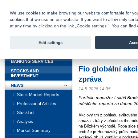
fio@fio.sk
Infomail:
Contacts
|
Pricelist
|
Career
|
We use cookies to make browsing our website comfortable for you. 
cookies that we use on our website. If you want to allow only certa
Fio banka is
Fio bank
at any time by clicking on the link „Cookie settings “. You can fi
providing f
investments 
Edit settings
Acce
INTRODUCTION
Introduction
>
News
>
Fio globální
BANKING SERVICES
Fio globální akc
STOCKS AND
INVESTMENT
zpráva
NEWS
14.5.2026 14:35
Stock Market Reports
Portfolio manažer Lukáš Brodn
měsíčním reportu za duben 2
Professional Articles
StockList
Akciový trh z pohledu světového
smazal ztráty z předchozího mě
Analysis
na Blízkém východě. Ropa sice z
Market Summary
protože je Hormuzský průliv nad
akciový trh již konflikt v podsta