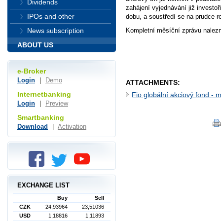
Dividends
zahájení vyjednávání již investoři
IPOs and other
dobu, a soustředí se na prudce ro
Kompletní měsíční zprávu nalez
News subscription
ABOUT US
e-Broker
Login
|
Demo
ATTACHMENTS:
Internetbanking
Fio globální akciový fond - 
Login
|
Preview
Smartbanking
Download
|
Activation
EXCHANGE LIST
Buy
Sell
CZK
24,93964
23,51036
USD
1,18816
1,11893