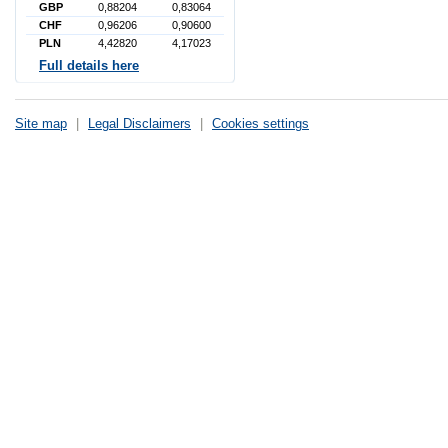
GBP
0,88204
0,83064
CHF
0,96206
0,90600
PLN
4,42820
4,17023
Full details here
Site map
|
Legal Disclaimers
|
Cookies settings