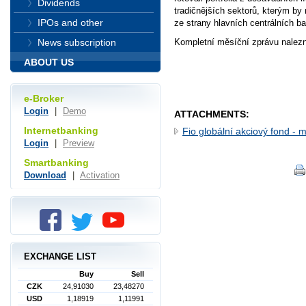
Dividends
tradičnějších sektorů, kterým b
IPOs and other
ze strany hlavních centrálních b
Kompletní měsíční zprávu nalez
News subscription
ABOUT US
e-Broker
Login
|
Demo
ATTACHMENTS:
Internetbanking
Fio globální akciový fond - 
Login
|
Preview
Smartbanking
Download
|
Activation
EXCHANGE LIST
Buy
Sell
CZK
24,91030
23,48270
USD
1,18919
1,11991