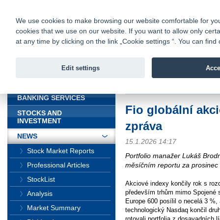
fio@fio.sk
Infomail:
Contacts
|
Pricelist
|
Career
|
We use cookies to make browsing our website comfortable for you. 
cookies that we use on our website. If you want to allow only certa
Fio banka is
Fio bank
at any time by clicking on the link „Cookie settings “. You can fi
providing f
investments 
Edit settings
Acce
INTRODUCTION
Introduction
>
News
>
Fio globální
BANKING SERVICES
Fio globální akc
STOCKS AND
INVESTMENT
zpráva
NEWS
15.1.2026 14:17
Stock Market Reports
Portfolio manažer Lukáš Brodn
měsíčním reportu za prosinec
Professional Articles
StockList
Akciové indexy končily rok s roz
především trhům mimo Spojené s
Analysis
Europe 600 posílil o necelá 3 %,
Market Summary
technologický Nasdaq končil druh
rotovali portfolia z dosavadních l