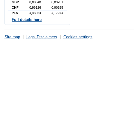
GBP
0,88348
0,83201
CHF
0,96126
0,90525
PLN
4,43054
4,17244
Full details here
Site map
|
Legal Disclaimers
|
Cookies settings